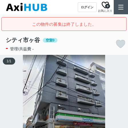
0
ログイン
お気に入り
この物件の募集は終了しました。
シティ市ヶ谷
空室0
-
管理/共益費 -
1
/
1