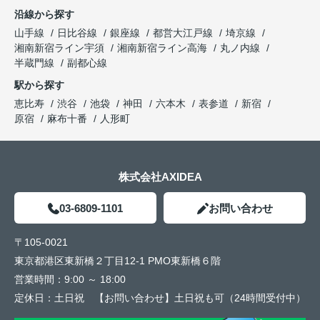
沿線から探す
山手線
日比谷線
銀座線
都営大江戸線
埼京線
湘南新宿ライン宇須
湘南新宿ライン高海
丸ノ内線
半蔵門線
副都心線
駅から探す
恵比寿
渋谷
池袋
神田
六本木
表参道
新宿
原宿
麻布十番
人形町
株式会社AXIDEA
03-6809-1101
お問い合わせ
〒105-0021
東京都港区東新橋２丁目12-1 PMO東新橋６階
営業時間：
9:00 ～ 18:00
定休日：
土日祝 【お問い合わせ】土日祝も可（24時間受付中）