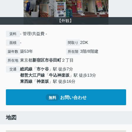
【外観】
- 管理/共益費 -
賃料
-
2DK
面積
間取り
築53年
3階/8階建
築年数
所在階
東京都
新宿区
市谷田町
２丁目
所在地
総武線
「
市ケ谷
」駅 徒歩7分
交通
都営大江戸線
「
牛込神楽坂
」駅 徒歩13分
東西線
「
神楽坂
」駅 徒歩16分
お問い合わせ
無料
地図