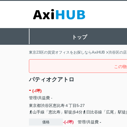
トップ
東京23区の賃貸オフィスをお探しならAxiHUB
渋谷区の店
この物
パティオクアトロ
-
(-/坪)
管理/共益費 -
東京都
渋谷区
恵比寿
４丁目5-27
山手線「恵比寿」駅徒歩4分
日比谷線「広尾」駅徒
-(-/坪)
管理/共益費
-
価格