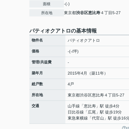
-(-)
面積
東京都
渋谷区
恵比寿
４丁目5-27
所在地
パティオクアトロの基本情報
物件名
パティオクアトロ
価格
-(-/坪)
管理/共益費
-
築年月
2015年4月（築11年）
総戸数
4戸
所在地
東京都
渋谷区
恵比寿
４丁目5-27
交通
山手線
「
恵比寿
」駅 徒歩4分
日比谷線
「
広尾
」駅 徒歩19分
東急東横線
「
代官山
」駅 徒歩16