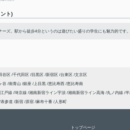
ント)
ナーズ。駅から徒歩4分というのは遊びたい盛りの学生にも魅力的です
田谷区
千代田区
目黒区
新宿区
台東区
文京区
ヶ谷
南青山
銀座
上目黒
恵比寿西
恵比寿南
大江戸線
埼京線
湘南新宿ライン宇須
湘南新宿ライン高海
丸ノ内線
半
表参道
新宿
原宿
麻布十番
人形町
トップページ