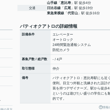
山手線
「
恵比寿
」駅 徒歩4分
日比谷線
「
広尾
」駅 徒歩19分
交通
東急東横線
「
代官山
」駅 徒歩16分
パティオクアトロの詳細情報
設備条件
エレベーター
オートロック
24時間緊急通報システム
防犯カメラ
募集戸数 / 総戸数
- / 4戸
取引態様
仲介
備考
パティオクアトロ：恵比寿駅にも近
便利。目立つ外観と洗練された設計
装を持つデザイナーズ。駅から徒歩4
というのは遊びたい盛りの学生にも
的です。
分
情報
情報の見方