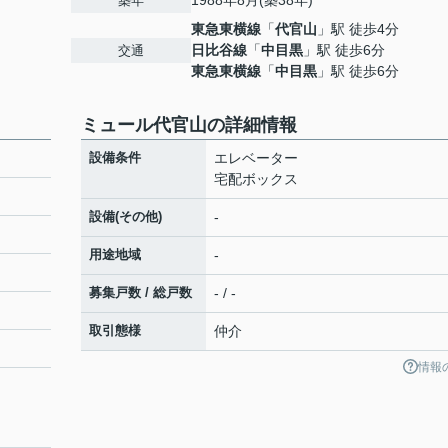
1988年8月(築38年)
築年
東急東横線
「
代官山
」駅 徒歩4分
日比谷線
「
中目黒
」駅 徒歩6分
交通
東急東横線
「
中目黒
」駅 徒歩6分
ミュール代官山の詳細情報
設備条件
エレベーター
宅配ボックス
設備(その他)
-
用途地域
-
募集戸数 / 総戸数
- / -
取引態様
仲介
情報