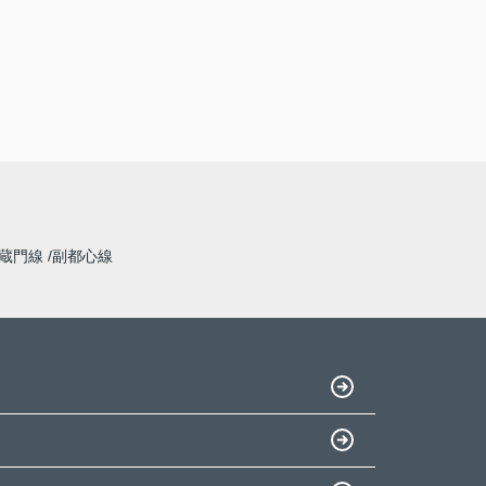
蔵門線
副都心線