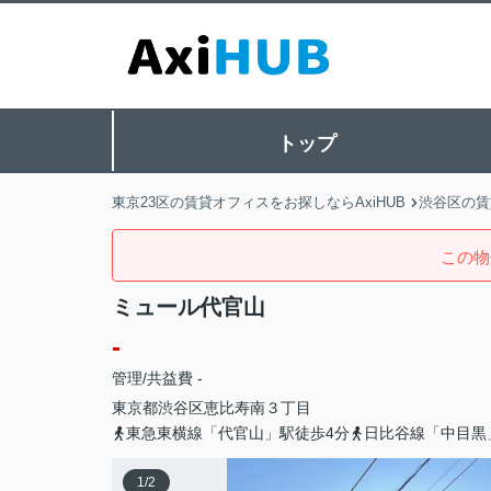
トップ
東京23区の賃貸オフィスをお探しならAxiHUB
渋谷区の賃
この物
ミュール代官山
-
管理/共益費 -
東京都
渋谷区
恵比寿南
３丁目
東急東横線「代官山」駅徒歩4分
日比谷線「中目黒
1
/
2