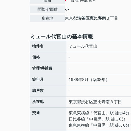
-
管理/共益費
-
価格
-/-
間取り/面積
東京都
渋谷区
恵比寿南
３丁目
所在地
ミュール代官山の基本情報
物件名
ミュール代官山
価格
-
管理/共益費
-
築年月
1988年8月（築38年）
総戸数
-
所在地
東京都
渋谷区
恵比寿南
３丁目
交通
東急東横線
「
代官山
」駅 徒歩4分
日比谷線
「
中目黒
」駅 徒歩6分
東急東横線
「
中目黒
」駅 徒歩6分