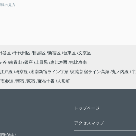
情報の見方
田谷区
千代田区
目黒区
新宿区
台東区
文京区
ヶ谷
南青山
銀座
上目黒
恵比寿西
恵比寿南
大江戸線
埼京線
湘南新宿ライン宇須
湘南新宿ライン高海
丸ノ内線
半
表参道
新宿
原宿
麻布十番
人形町
トップページ
アクセスマップ
間受付中）