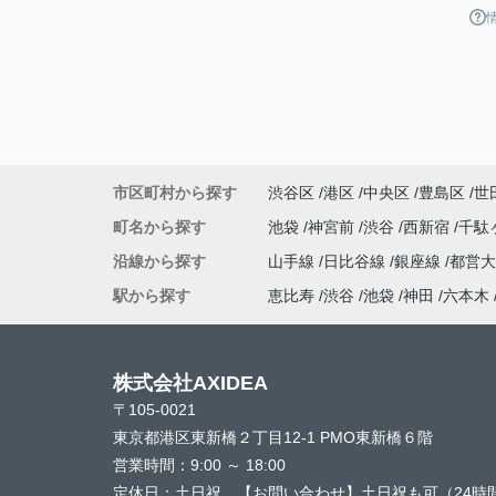
市区町村から探す
渋谷区
港区
中央区
豊島区
世
町名から探す
池袋
神宮前
渋谷
西新宿
千駄
沿線から探す
山手線
日比谷線
銀座線
都営
駅から探す
恵比寿
渋谷
池袋
神田
六本木
株式会社AXIDEA
〒105-0021
東京都港区東新橋２丁目12-1 PMO東新橋６階
営業時間：
9:00 ～ 18:00
定休日：
土日祝 【お問い合わせ】土日祝も可（24時