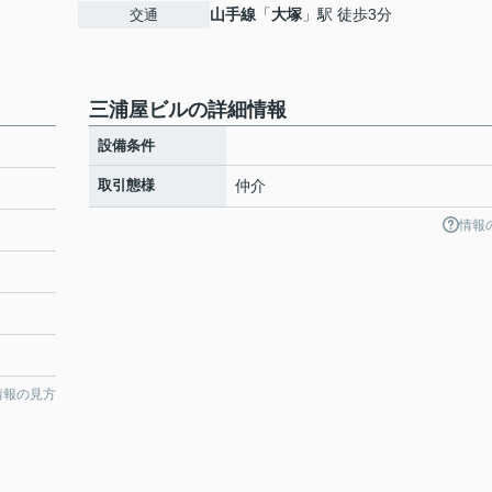
山手線
「
大塚
」駅 徒歩3分
交通
三浦屋ビルの詳細情報
設備条件
取引態様
仲介
情報
４
情報の見方