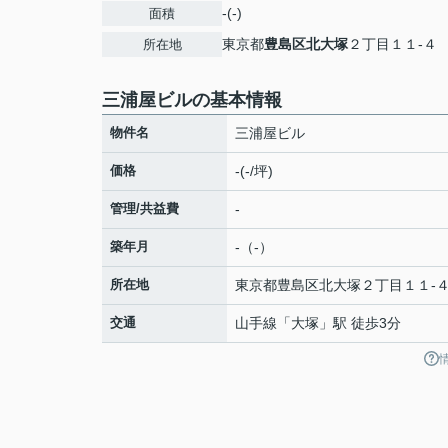
-(-)
面積
東京都
豊島区
北大塚
２丁目１１-４
所在地
三浦屋ビルの基本情報
物件名
三浦屋ビル
価格
-(-/坪)
管理/共益費
-
築年月
-（-）
所在地
東京都
豊島区
北大塚
２丁目１１-
交通
山手線
「
大塚
」駅 徒歩3分