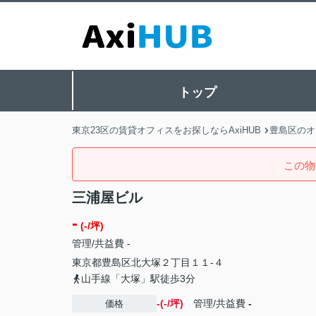
トップ
東京23区の賃貸オフィスをお探しならAxiHUB
豊島区のオ
この物
三浦屋ビル
-
(-/坪)
管理/共益費 -
東京都
豊島区
北大塚
２丁目１１-４
山手線「大塚」駅徒歩3分
-(-/坪)
管理/共益費
-
価格