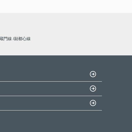
蔵門線
副都心線