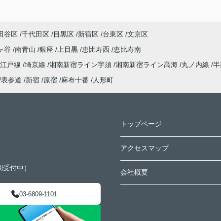
田谷区
千代田区
目黒区
新宿区
台東区
文京区
ヶ谷
南青山
銀座
上目黒
恵比寿西
恵比寿南
大江戸線
埼京線
湘南新宿ライン宇須
湘南新宿ライン高海
丸ノ内線
半
表参道
新宿
原宿
麻布十番
人形町
トップページ
アクセスマップ
間受付中）
会社概要
03-6809-1101