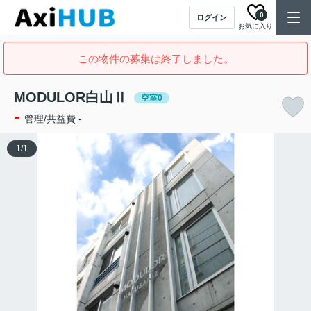
0
ログイン
お気に入り
この物件の募集は終了しました。
MODULOR白山Ⅱ
空室0
-
管理/共益費 -
1
/
1