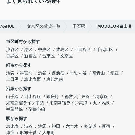
よく見られている物件
xiHUB
文京区の賃貸一覧
千石駅
MODULOR白山Ⅱ
市区町村から探す
渋谷区
港区
中央区
豊島区
世田谷区
千代田区
目黒区
新宿区
台東区
文京区
町名から探す
池袋
神宮前
渋谷
西新宿
千駄ヶ谷
南青山
銀座
上目黒
恵比寿西
恵比寿南
沿線から探す
山手線
日比谷線
銀座線
都営大江戸線
埼京線
湘南新宿ライン宇須
湘南新宿ライン高海
丸ノ内線
半蔵門線
副都心線
駅から探す
恵比寿
渋谷
池袋
神田
六本木
表参道
新宿
原宿
麻布十番
人形町