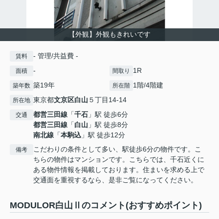
【外観】外観もきれいです
- 管理/共益費 -
賃料
-
1R
面積
間取り
築19年
1階/4階建
築年数
所在階
東京都
文京区
白山
５丁目14-14
所在地
都営三田線
「
千石
」駅 徒歩6分
交通
都営三田線
「
白山
」駅 徒歩8分
南北線
「
本駒込
」駅 徒歩12分
こだわりの条件として多い、駅徒歩6分の物件です。こ
備考
ちらの物件はマンションです。こちらでは、千石近くに
ある物件情報を掲載しております。住まいを求める上で
交通面を重視するなら、是非ご覧になってください。
MODULOR白山Ⅱのコメント(おすすめポイント)