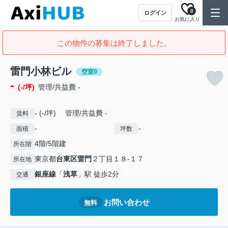
0
ログイン
お気に入り
この物件の募集は終了しました。
雷門小林ビル
空室0
-
(-/坪)
管理/共益費 -
- (-/坪) 管理/共益費 -
賃料
-
-
面積
坪数
4階/5階建
所在階
東京都
台東区
雷門
２丁目１８-１７
所在地
銀座線
「
浅草
」駅 徒歩2分
交通
お問い合わせ
無料