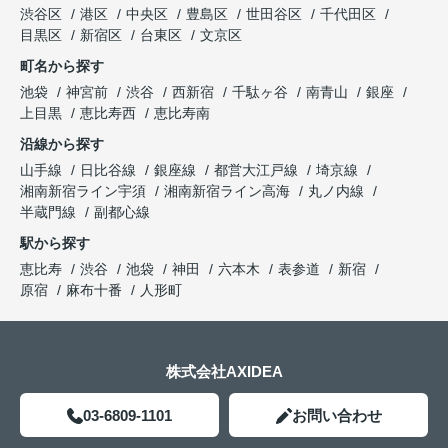
渋谷区
港区
中央区
豊島区
世田谷区
千代田区
目黒区
新宿区
台東区
文京区
町名から探す
池袋
神宮前
渋谷
西新宿
千駄ヶ谷
南青山
銀座
上目黒
恵比寿西
恵比寿南
沿線から探す
山手線
日比谷線
銀座線
都営大江戸線
埼京線
湘南新宿ライン宇須
湘南新宿ライン高海
丸ノ内線
半蔵門線
副都心線
駅から探す
恵比寿
渋谷
池袋
神田
六本木
表参道
新宿
原宿
麻布十番
人形町
株式会社AXIDEA
03-6809-1101
お問い合わせ