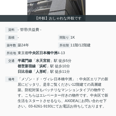
【外観】おしゃれな外観です
- 管理/共益費 -
賃料
-
1K
面積
間取り
築24年
11階/12階建
築年数
所在階
東京都
中央区
日本橋中洲
4-13
所在地
半蔵門線
「
水天宮前
」駅 徒歩5分
交通
都営新宿線
「
浜町
」駅 徒歩10分
日比谷線
「
人形町
」駅 徒歩11分
「メゾン・ド・ヴィレ日本橋中洲」：中央区エリアの新
備考
居にピッタリ。是非ご覧ください12階建ての高層建
築。防犯対策もバッチリなマンションタイプの物件で
す。こちらはエレベーター付きの物件です。中央区で新
生活をスタートさせるなら、AXIDEAにお問い合わせ下
さい。03-6261-9193にてお電話お待ちしております。