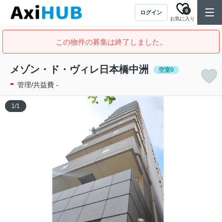
0
ログイン
お気に入り
この物件の募集は終了しました。
メゾン・ド・ヴィレ日本橋中洲
空室0
-
管理/共益費 -
1
/
1