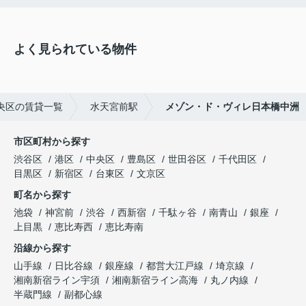
よく見られている物件
央区の賃貸一覧
水天宮前駅
メゾン・ド・ヴィレ日本橋中洲
市区町村から探す
渋谷区
港区
中央区
豊島区
世田谷区
千代田区
目黒区
新宿区
台東区
文京区
町名から探す
池袋
神宮前
渋谷
西新宿
千駄ヶ谷
南青山
銀座
上目黒
恵比寿西
恵比寿南
沿線から探す
山手線
日比谷線
銀座線
都営大江戸線
埼京線
湘南新宿ライン宇須
湘南新宿ライン高海
丸ノ内線
半蔵門線
副都心線