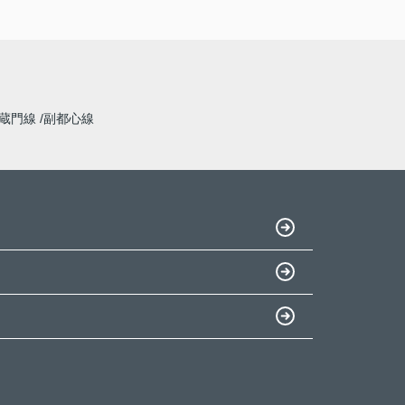
蔵門線
副都心線