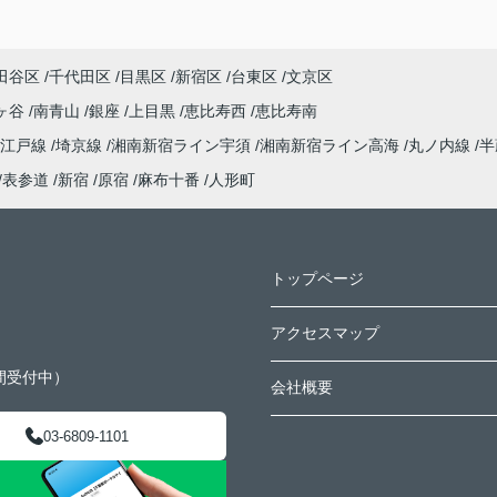
田谷区
千代田区
目黒区
新宿区
台東区
文京区
ヶ谷
南青山
銀座
上目黒
恵比寿西
恵比寿南
大江戸線
埼京線
湘南新宿ライン宇須
湘南新宿ライン高海
丸ノ内線
半
表参道
新宿
原宿
麻布十番
人形町
トップページ
アクセスマップ
間受付中）
会社概要
03-6809-1101