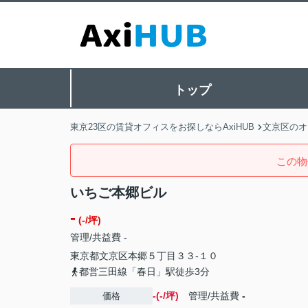
トップ
東京23区の賃貸オフィスをお探しならAxiHUB
文京区のオ
この物
いちご本郷ビル
-
(-/坪)
管理/共益費 -
東京都
文京区
本郷
５丁目３３-１０
都営三田線「春日」駅徒歩3分
-(-/坪)
管理/共益費
-
価格