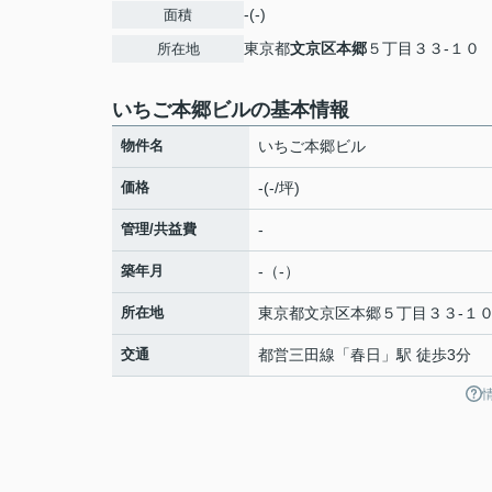
-(-)
面積
東京都
文京区
本郷
５丁目３３-１０
所在地
いちご本郷ビルの基本情報
物件名
いちご本郷ビル
価格
-(-/坪)
管理/共益費
-
築年月
-（-）
所在地
東京都
文京区
本郷
５丁目３３-１
交通
都営三田線
「
春日
」駅 徒歩3分