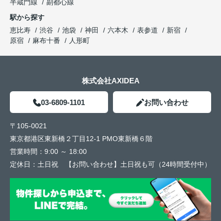
半蔵門線
副都心線
駅から探す
恵比寿
渋谷
池袋
神田
六本木
表参道
新宿
原宿
麻布十番
人形町
株式会社AXIDEA
03-6809-1101
お問い合わせ
〒105-0021
東京都港区東新橋２丁目12-1 PMO東新橋６階
営業時間：
9:00 ～ 18:00
定休日：
土日祝 【お問い合わせ】土日祝も可（24時間受付中）