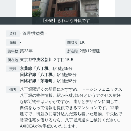
【外観】きれいな外観です
- 管理/共益費 -
賃料
-
1K
面積
間取り
築23年
2階/12階建
築年数
所在階
東京都
中央区
新川
２丁目15-5
所在地
京葉線
「
八丁堀
」駅 徒歩5分
交通
日比谷線
「
八丁堀
」駅 徒歩8分
日比谷線
「
茅場町
」駅 徒歩8分
八丁堀駅近くの新居におすすめ、トーシンフェニックス
備考
八丁堀の物件情報。駅から徒歩5分というアクセス良好
な駅近物件はいかがですか。造りとデザインに関して、
自信をもって情報を提供できるマンションです。12階
建てで、街並みに溶け込んだ落ち着いた建物。中央区で
賃貸住宅を借りるなら、八丁堀周辺をご検討ください。
AXIDEAがお手伝いいたします。