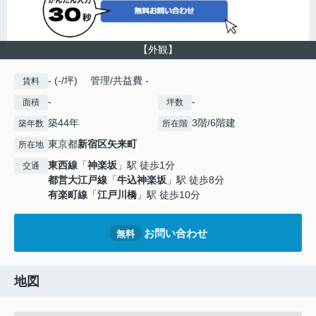
【外観】
- (-/坪) 管理/共益費 -
賃料
-
-
面積
坪数
築44年
3階/6階建
築年数
所在階
東京都
新宿区
矢来町
所在地
東西線
「
神楽坂
」駅 徒歩1分
交通
都営大江戸線
「
牛込神楽坂
」駅 徒歩8分
有楽町線
「
江戸川橋
」駅 徒歩10分
お問い合わせ
無料
地図