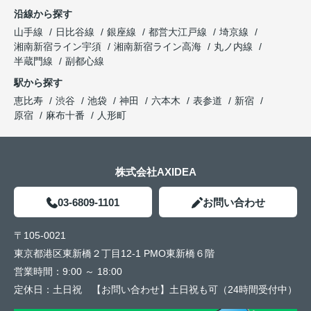
沿線から探す
山手線
日比谷線
銀座線
都営大江戸線
埼京線
湘南新宿ライン宇須
湘南新宿ライン高海
丸ノ内線
半蔵門線
副都心線
駅から探す
恵比寿
渋谷
池袋
神田
六本木
表参道
新宿
原宿
麻布十番
人形町
株式会社AXIDEA
03-6809-1101
お問い合わせ
〒105-0021
東京都港区東新橋２丁目12-1 PMO東新橋６階
営業時間：
9:00 ～ 18:00
定休日：
土日祝 【お問い合わせ】土日祝も可（24時間受付中）