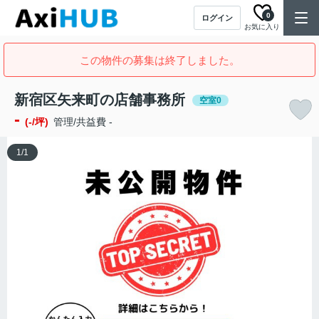
0
ログイン
お気に入り
この物件の募集は終了しました。
新宿区矢来町の店舗事務所
空室0
-
(-/坪)
管理/共益費 -
1
/
1