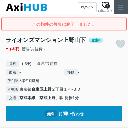
0
ログイン
お気に入り
この物件の募集は終了しました。
ライオンズマンション上野山下
空室0
-
(-/坪)
管理/共益費 -
- (-/坪) 管理/共益費 -
賃料
-
-
面積
坪数
5階/10階建
所在階
東京都
台東区
上野
２丁目１４-３０
所在地
京成本線
「
京成上野
」駅 徒歩1分
交通
お問い合わせ
無料