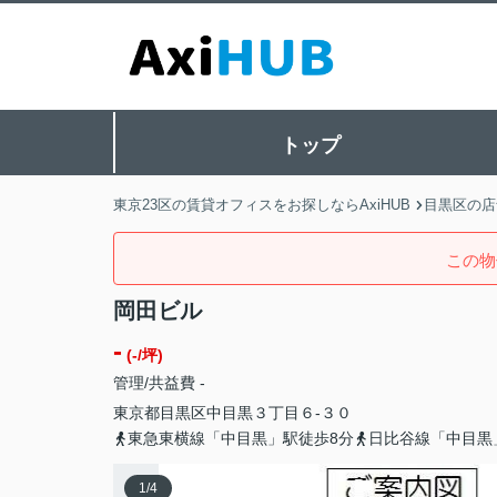
トップ
東京23区の賃貸オフィスをお探しならAxiHUB
目黒区の店
この物
岡田ビル
-
(-/坪)
管理/共益費 -
東京都
目黒区
中目黒
３丁目６-３０
東急東横線「中目黒」駅徒歩8分
日比谷線「中目黒
1
/
4