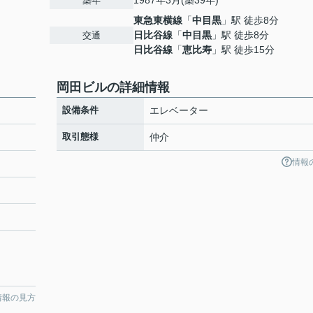
1987年3月(築39年)
築年
東急東横線
「
中目黒
」駅 徒歩8分
日比谷線
「
中目黒
」駅 徒歩8分
交通
日比谷線
「
恵比寿
」駅 徒歩15分
岡田ビルの詳細情報
設備条件
エレベーター
取引態様
仲介
情報
０
情報の見方