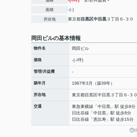
-(-/坪)
管理/共益費
-
価格
-(-)
面積
東京都
目黒区
中目黒
３丁目６-３０
所在地
岡田ビルの基本情報
物件名
岡田ビル
価格
-(-/坪)
管理/共益費
-
築年月
1987年3月（築39年）
所在地
東京都
目黒区
中目黒
３丁目６-３
交通
東急東横線
「
中目黒
」駅 徒歩8分
日比谷線
「
中目黒
」駅 徒歩8分
日比谷線
「
恵比寿
」駅 徒歩15分