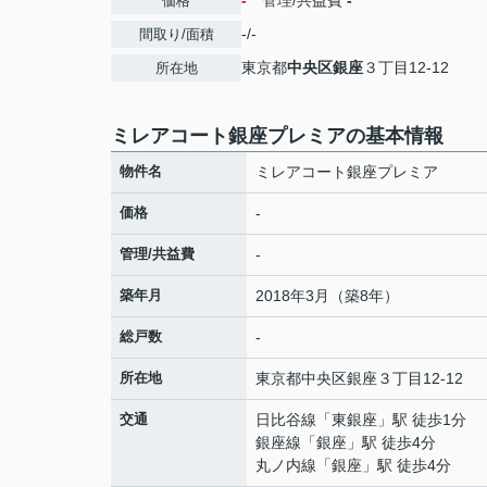
-
管理/共益費
-
価格
-/-
間取り/面積
東京都
中央区
銀座
３丁目12-12
所在地
ミレアコート銀座プレミアの基本情報
物件名
ミレアコート銀座プレミア
価格
-
管理/共益費
-
築年月
2018年3月（築8年）
総戸数
-
所在地
東京都
中央区
銀座
３丁目12-12
交通
日比谷線
「
東銀座
」駅 徒歩1分
銀座線
「
銀座
」駅 徒歩4分
丸ノ内線
「
銀座
」駅 徒歩4分