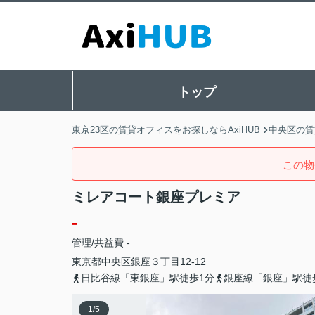
トップ
東京23区の賃貸オフィスをお探しならAxiHUB
中央区の賃
この物
ミレアコート銀座プレミア
-
管理/共益費 -
東京都
中央区
銀座
３丁目12-12
日比谷線「東銀座」駅徒歩1分
銀座線「銀座」駅徒
1
/
5