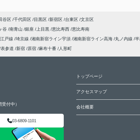
田谷区
千代田区
目黒区
新宿区
台東区
文京区
ヶ谷
南青山
銀座
上目黒
恵比寿西
恵比寿南
大江戸線
埼京線
湘南新宿ライン宇須
湘南新宿ライン高海
丸ノ内線
半
表参道
新宿
原宿
麻布十番
人形町
トップページ
アクセスマップ
間受付中）
会社概要
03-6809-1101