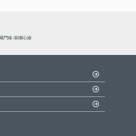
蔵門線
副都心線