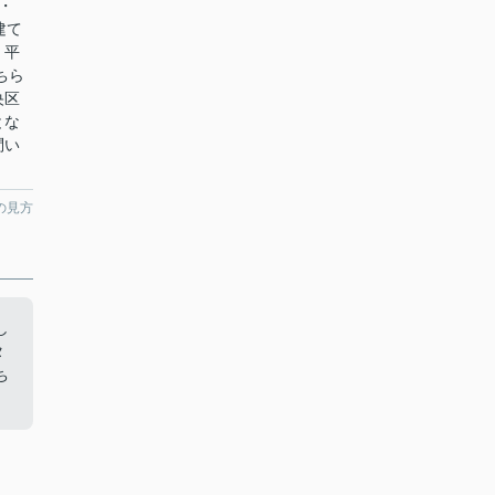
・
建て
。平
ちら
央区
とな
問い
の見方
し
タ
ち