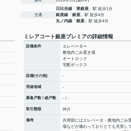
2018年3月(築8年)
築年
日比谷線
「
東銀座
」駅 徒歩1分
銀座線
「
銀座
」駅 徒歩4分
交通
丸ノ内線
「
銀座
」駅 徒歩4分
ミレアコート銀座プレミアの詳細情報
設備条件
エレベーター
敷地内ごみ置き場
オートロック
宅配ボックス
設備(その他)
-
用途地域
-
募集戸数 / 総戸数
- / -
取引態様
仲介
備考
共用部にはエレベータ・敷地内ごみ
場などが備わっておりとても充実し