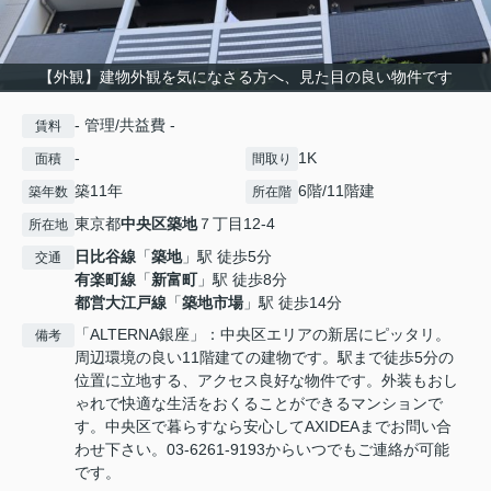
【外観】建物外観を気になさる方へ、見た目の良い物件です
- 管理/共益費 -
賃料
-
1K
面積
間取り
築11年
6階/11階建
築年数
所在階
東京都
中央区
築地
７丁目12-4
所在地
日比谷線
「
築地
」駅 徒歩5分
交通
有楽町線
「
新富町
」駅 徒歩8分
都営大江戸線
「
築地市場
」駅 徒歩14分
「ALTERNA銀座」：中央区エリアの新居にピッタリ。
備考
周辺環境の良い11階建ての建物です。駅まで徒歩5分の
位置に立地する、アクセス良好な物件です。外装もおし
ゃれで快適な生活をおくることができるマンションで
す。中央区で暮らすなら安心してAXIDEAまでお問い合
わせ下さい。03-6261-9193からいつでもご連絡が可能
です。