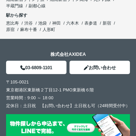
半蔵門線
副都心線
駅から探す
恵比寿
渋谷
池袋
神田
六本木
表参道
新宿
原宿
麻布十番
人形町
株式会社AXIDEA
03-6809-1101
お問い合わせ
〒105-0021
東京都港区東新橋２丁目12-1 PMO東新橋６階
営業時間：
9:00 ～ 18:00
定休日：
土日祝 【お問い合わせ】土日祝も可（24時間受付中）