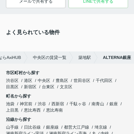
メールで共有する
LINEで共有する
よく見られている物件
AxiHUB
中央区の賃貸一覧
築地駅
ALTERNA銀座
市区町村から探す
渋谷区
港区
中央区
豊島区
世田谷区
千代田区
目黒区
新宿区
台東区
文京区
町名から探す
池袋
神宮前
渋谷
西新宿
千駄ヶ谷
南青山
銀座
上目黒
恵比寿西
恵比寿南
沿線から探す
山手線
日比谷線
銀座線
都営大江戸線
埼京線
湘南新宿ライン宇須
湘南新宿ライン高海
丸ノ内線