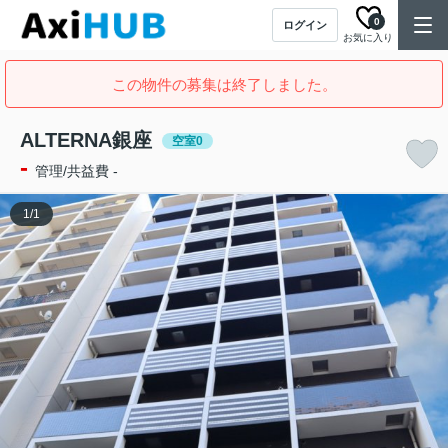
0
ログイン
お気に入り
この物件の募集は終了しました。
ALTERNA銀座
空室0
-
管理/共益費 -
1
/
1