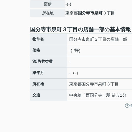
-(-)
面積
東京都
国分寺市
泉町
３丁目
所在地
国分寺市泉町３丁目の店舗一部の基本情報
物件名
国分寺市泉町３丁目の店舗一部
価格
-(-/坪)
管理/共益費
-
築年月
-（-）
所在地
東京都
国分寺市
泉町
３丁目
交通
中央線
「
西国分寺
」駅 徒歩1分