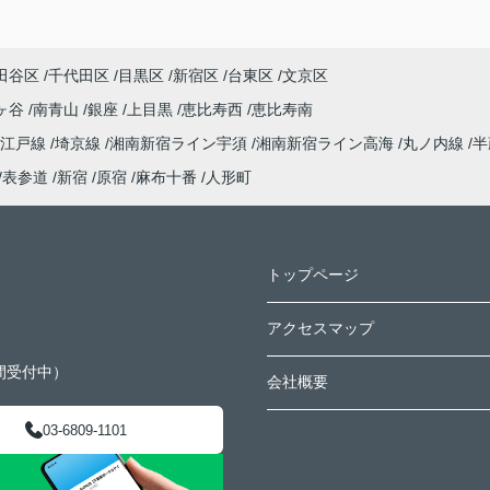
田谷区
千代田区
目黒区
新宿区
台東区
文京区
ヶ谷
南青山
銀座
上目黒
恵比寿西
恵比寿南
大江戸線
埼京線
湘南新宿ライン宇須
湘南新宿ライン高海
丸ノ内線
半
表参道
新宿
原宿
麻布十番
人形町
トップページ
アクセスマップ
間受付中）
会社概要
03-6809-1101