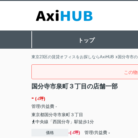
トップ
東京23区の賃貸オフィスをお探しならAxiHUB
国分寺市の
この物
国分寺市泉町３丁目の店舗一部
-
(-/坪)
管理/共益費 -
東京都
国分寺市
泉町
３丁目
中央線「西国分寺」駅徒歩1分
-(-/坪)
管理/共益費
-
価格