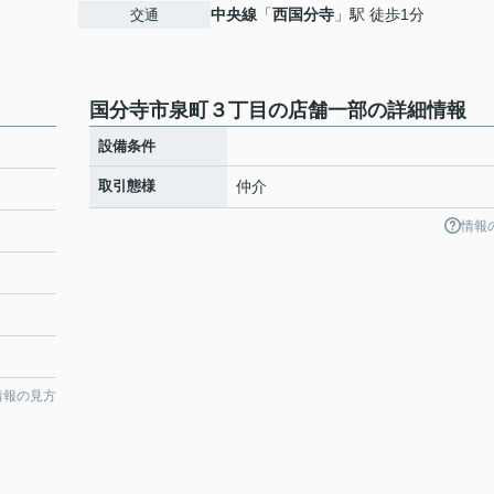
中央線
「
西国分寺
」駅 徒歩1分
交通
国分寺市泉町３丁目の店舗一部の詳細情報
設備条件
取引態様
仲介
情報
情報の見方