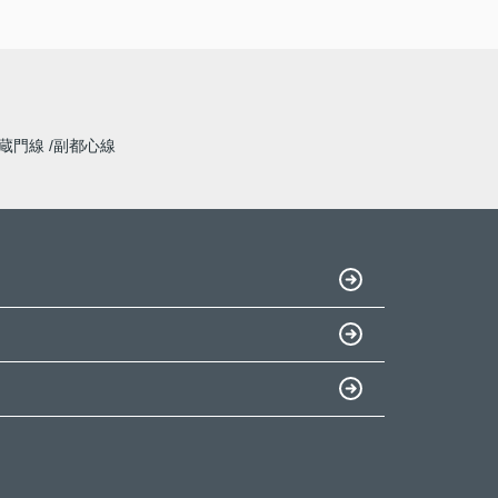
蔵門線
副都心線