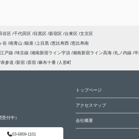
田谷区
千代田区
目黒区
新宿区
台東区
文京区
ヶ谷
南青山
銀座
上目黒
恵比寿西
恵比寿南
大江戸線
埼京線
湘南新宿ライン宇須
湘南新宿ライン高海
丸ノ内線
半
表参道
新宿
原宿
麻布十番
人形町
トップページ
アクセスマップ
間受付中）
会社概要
03-6809-1101