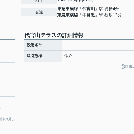
1984年2月(築42年)
築年
東急東横線
「
代官山
」駅 徒歩4分
交通
東急東横線
「
中目黒
」駅 徒歩13分
代官山テラスの詳細情報
設備条件
取引態様
仲介
情報
分
情報の見方