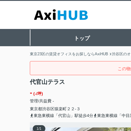
トップ
東京23区の賃貸オフィスをお探しならAxiHUB
渋谷区のオ
この物
代官山テラス
-
(-/坪)
管理/共益費 -
東京都
渋谷区
猿楽町
２２-３
東急東横線「代官山」駅徒歩4分
東急東横線「中目
1
/
1