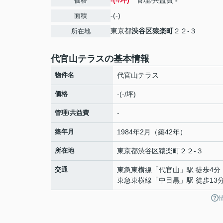
-(-/坪)
管理/共益費
-
価格
-(-)
面積
東京都
渋谷区
猿楽町
２２-３
所在地
代官山テラスの基本情報
物件名
代官山テラス
価格
-(-/坪)
管理/共益費
-
築年月
1984年2月（築42年）
所在地
東京都
渋谷区
猿楽町
２２-３
交通
東急東横線
「
代官山
」駅 徒歩4分
東急東横線
「
中目黒
」駅 徒歩13