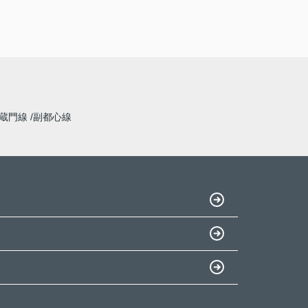
蔵門線
副都心線