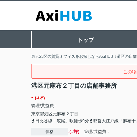
トップ
東京23区の賃貸オフィスをお探しならAxiHUB
港区の店舗
この物
港区元麻布２丁目の店舗事務所
-
(-/坪)
管理/共益費 -
東京都
港区
元麻布
２丁目
日比谷線「広尾」駅徒歩9分
都営大江戸線「麻布十
-(-/坪)
管理/共益費
-
価格