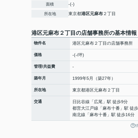
-(-)
面積
東京都
港区
元麻布
２丁目
所在地
港区元麻布２丁目の店舗事務所の基本情報
物件名
港区元麻布２丁目の店舗事務所
価格
-(-/坪)
管理/共益費
-
築年月
1999年5月（築27年）
所在地
東京都
港区
元麻布
２丁目
交通
日比谷線
「
広尾
」駅 徒歩9分
都営大江戸線
「
麻布十番
」駅 徒歩
南北線
「
麻布十番
」駅 徒歩16分