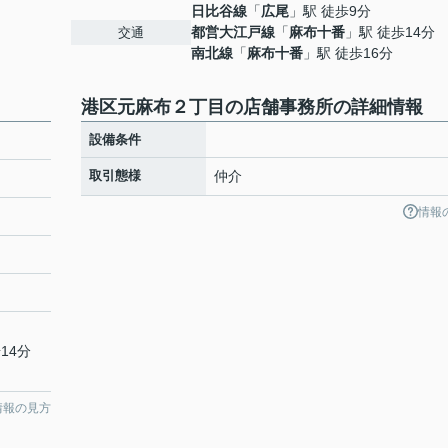
日比谷線
「
広尾
」駅 徒歩9分
都営大江戸線
「
麻布十番
」駅 徒歩14分
交通
南北線
「
麻布十番
」駅 徒歩16分
港区元麻布２丁目の店舗事務所の詳細情報
設備条件
取引態様
仲介
情報
14分
情報の見方