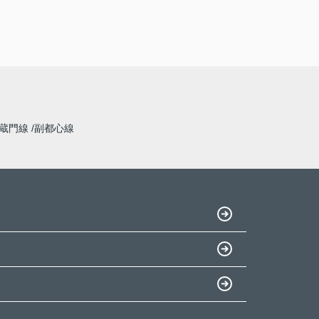
蔵門線
副都心線