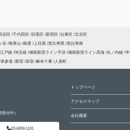
田谷区
千代田区
目黒区
新宿区
台東区
文京区
ヶ谷
南青山
銀座
上目黒
恵比寿西
恵比寿南
大江戸線
埼京線
湘南新宿ライン宇須
湘南新宿ライン高海
丸ノ内線
半
表参道
新宿
原宿
麻布十番
人形町
トップページ
アクセスマップ
間受付中）
会社概要
03-6809-1101