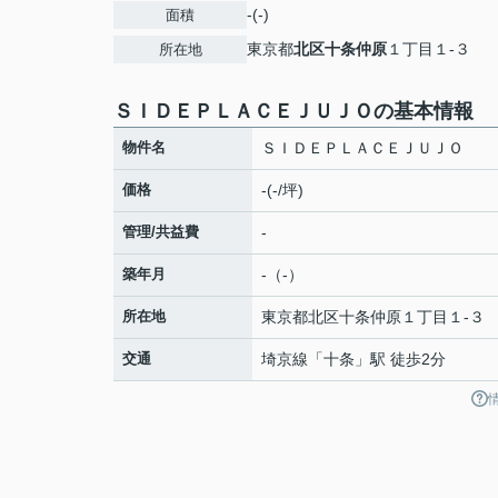
-(-)
面積
東京都
北区
十条仲原
１丁目１-３
所在地
ＳＩＤＥＰＬＡＣＥＪＵＪＯの基本情報
物件名
ＳＩＤＥＰＬＡＣＥＪＵＪＯ
価格
-(-/坪)
管理/共益費
-
築年月
-（-）
所在地
東京都
北区
十条仲原
１丁目１-３
交通
埼京線
「
十条
」駅 徒歩2分