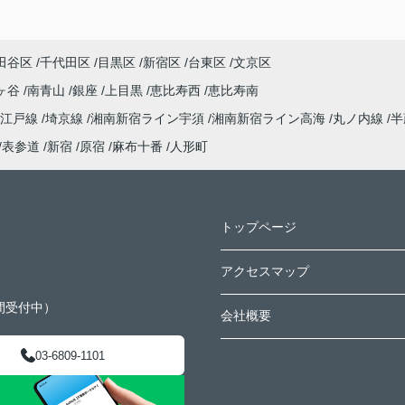
田谷区
千代田区
目黒区
新宿区
台東区
文京区
ヶ谷
南青山
銀座
上目黒
恵比寿西
恵比寿南
大江戸線
埼京線
湘南新宿ライン宇須
湘南新宿ライン高海
丸ノ内線
半
表参道
新宿
原宿
麻布十番
人形町
トップページ
アクセスマップ
間受付中）
会社概要
03-6809-1101