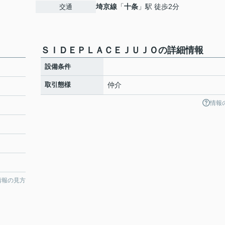
埼京線
「
十条
」駅 徒歩2分
交通
ＳＩＤＥＰＬＡＣＥＪＵＪＯの詳細情報
設備条件
取引態様
仲介
情報
情報の見方