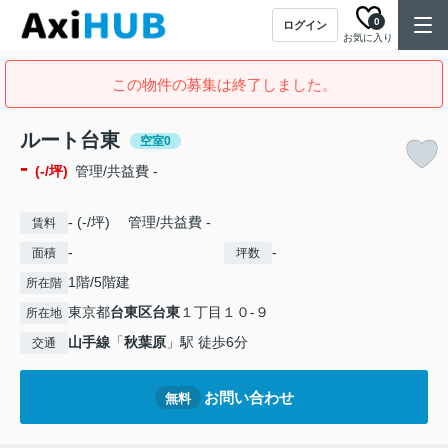
0
ログイン
お気に入り
この物件の募集は終了しました。
ルート台東
空室0
-
(-/坪)
管理/共益費 -
- (-/坪) 管理/共益費 -
賃料
-
-
面積
坪数
1階/5階建
所在階
東京都
台東区
台東
１丁目１０-９
所在地
山手線
「
秋葉原
」駅 徒歩6分
交通
お問い合わせ
無料