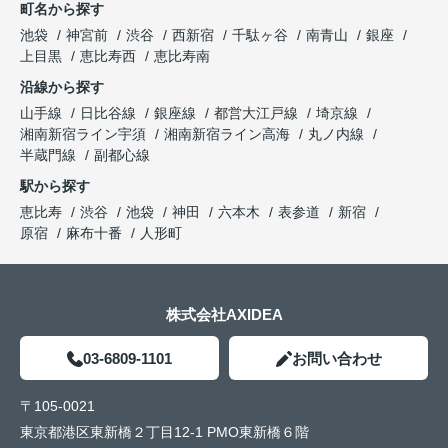
町名から探す
池袋
神宮前
渋谷
西新宿
千駄ヶ谷
南青山
銀座
上目黒
恵比寿西
恵比寿南
沿線から探す
山手線
日比谷線
銀座線
都営大江戸線
埼京線
湘南新宿ライン宇須
湘南新宿ライン高海
丸ノ内線
半蔵門線
副都心線
駅から探す
恵比寿
渋谷
池袋
神田
六本木
表参道
新宿
原宿
麻布十番
人形町
株式会社AXIDEA
03-6809-1101
お問い合わせ
〒105-0021
東京都港区東新橋２丁目12-1 PMO東新橋６階