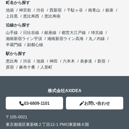
町名から探す
池袋
神宮前
渋谷
西新宿
千駄ヶ谷
南青山
銀座
上目黒
恵比寿西
恵比寿南
沿線から探す
山手線
日比谷線
銀座線
都営大江戸線
埼京線
湘南新宿ライン宇須
湘南新宿ライン高海
丸ノ内線
半蔵門線
副都心線
駅から探す
恵比寿
渋谷
池袋
神田
六本木
表参道
新宿
原宿
麻布十番
人形町
株式会社AXIDEA
03-6809-1101
お問い合わせ
〒105-0021
東京都港区東新橋２丁目12-1 PMO東新橋６階