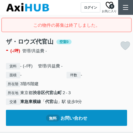
0
ログイン
お気に入り
この物件の募集は終了しました。
ザ・ロウズ代官山
空室0
-
(-/坪)
管理/共益費 -
- (-/坪) 管理/共益費 -
賃料
-
-
面積
坪数
3階/5階建
所在階
東京都
渋谷区
代官山町
２-３
所在地
東急東横線
「
代官山
」駅 徒歩9分
交通
お問い合わせ
無料