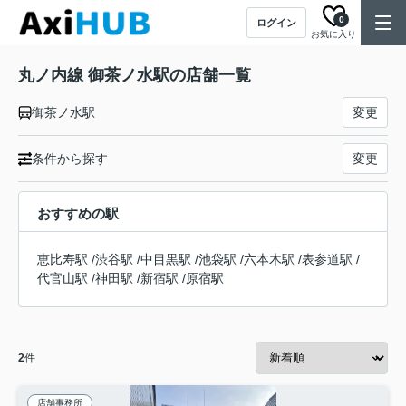
0
ログイン
お気に入り
丸ノ内線 御茶ノ水駅の店舗一覧
御茶ノ水駅
変更
条件から探す
変更
おすすめの駅
恵比寿駅
/
渋谷駅
/
中目黒駅
/
池袋駅
/
六本木駅
/
表参道駅
/
代官山駅
/
神田駅
/
新宿駅
/
原宿駅
2
件
店舗事務所