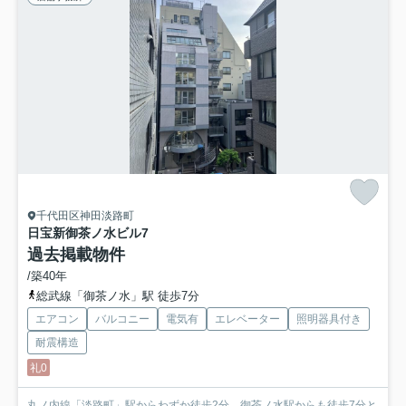
千代田区神田淡路町
日宝新御茶ノ水ビル
7
過去掲載物件
/築40年
総武線「御茶ノ水」駅 徒歩7分
エアコン
バルコニー
電気有
エレベーター
照明器具付き
耐震構造
礼0
丸ノ内線「淡路町」駅からわずか徒歩2分、御茶ノ水駅からも徒歩7分と