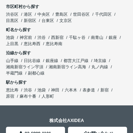
市区町村から探す
渋谷区
港区
中央区
豊島区
世田谷区
千代田区
目黒区
新宿区
台東区
文京区
町名から探す
池袋
神宮前
渋谷
西新宿
千駄ヶ谷
南青山
銀座
上目黒
恵比寿西
恵比寿南
沿線から探す
山手線
日比谷線
銀座線
都営大江戸線
埼京線
湘南新宿ライン宇須
湘南新宿ライン高海
丸ノ内線
半蔵門線
副都心線
駅から探す
恵比寿
渋谷
池袋
神田
六本木
表参道
新宿
原宿
麻布十番
人形町
株式会社AXIDEA