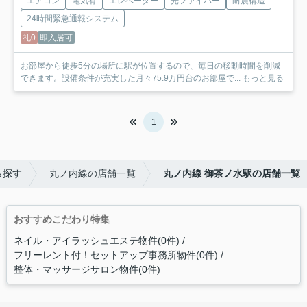
エアコン
電気有
エレベーター
光ファイバー
耐震構造
24時間緊急通報システム
礼0
即入居可
お部屋から徒歩5分の場所に駅が位置するので、毎日の移動時間を削減
できます。設備条件が充実した月々75.9万円台のお部屋で...
もっと見る
1
ら探す
丸ノ内線の店舗一覧
丸ノ内線 御茶ノ水駅の店舗一覧
おすすめこだわり特集
ネイル・アイラッシュエステ物件(0件)
フリーレント付！セットアップ事務所物件(0件)
整体・マッサージサロン物件(0件)