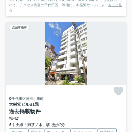
いう、アクセス抜群の千代田区一等地に、本格派サロンにふ...
もっと見
る
店舗事務所
千代田区神田小川町
大栄堂ビル
B1階
過去掲載物件
/築42年
中央線「御茶ノ水」駅 徒歩7分