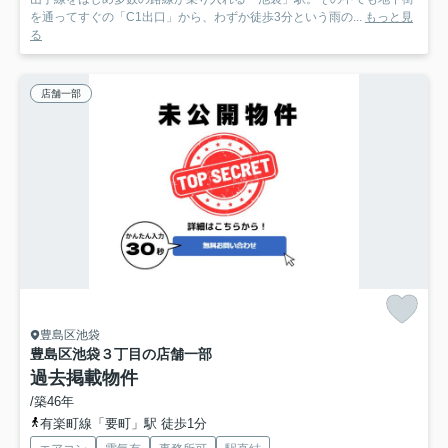
を通ってすぐの「C1出口」から、わずか徒歩3分という雨の...
もっと見
る
店舗一部
豊島区池袋
豊島区池袋３丁目の店舗一部
過去掲載物件
/築46年
有楽町線「要町」駅 徒歩1分