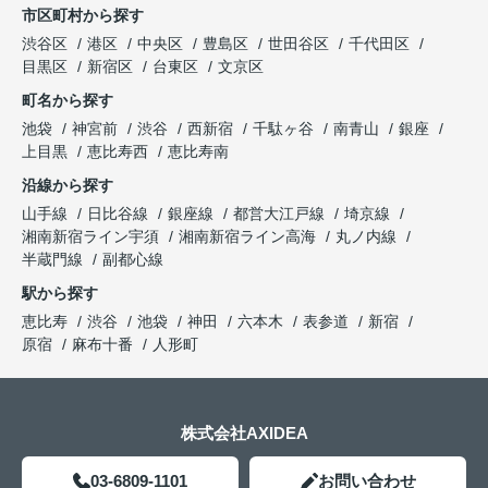
市区町村から探す
渋谷区
港区
中央区
豊島区
世田谷区
千代田区
目黒区
新宿区
台東区
文京区
町名から探す
池袋
神宮前
渋谷
西新宿
千駄ヶ谷
南青山
銀座
上目黒
恵比寿西
恵比寿南
沿線から探す
山手線
日比谷線
銀座線
都営大江戸線
埼京線
湘南新宿ライン宇須
湘南新宿ライン高海
丸ノ内線
半蔵門線
副都心線
駅から探す
恵比寿
渋谷
池袋
神田
六本木
表参道
新宿
原宿
麻布十番
人形町
株式会社AXIDEA
03-6809-1101
お問い合わせ