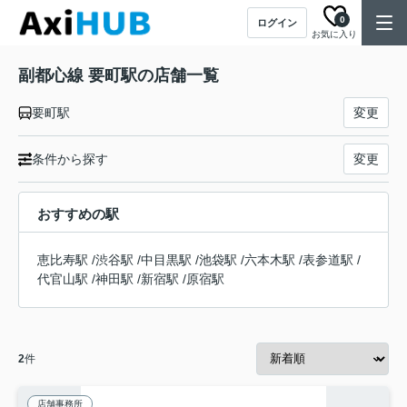
0
ログイン
お気に入り
副都心線 要町駅の店舗一覧
要町駅
変更
条件から探す
変更
おすすめの駅
恵比寿駅
/
渋谷駅
/
中目黒駅
/
池袋駅
/
六本木駅
/
表参道駅
/
代官山駅
/
神田駅
/
新宿駅
/
原宿駅
2
件
店舗事務所