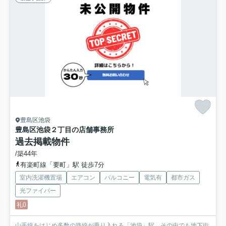
豊島区池袋
豊島区池袋２丁目の店舗事務所
過去掲載物件
/築44年
有楽町線「要町」駅 徒歩7分
室内洗濯機置場
エアコン
バルコニー
電気有
都市ガス
光ファイバー
礼0
山手線をはじめ多数の路線が乗り入れる「池袋」駅。その中でも地下街