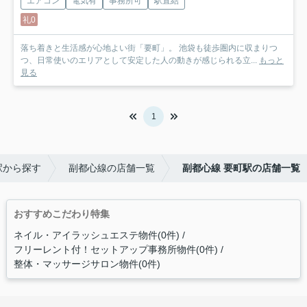
エアコン
電気有
事務所可
駅直結
礼0
落ち着きと生活感が心地よい街「要町」。 池袋も徒歩圏内に収まりつ
つ、日常使いのエリアとして安定した人の動きが感じられる立...
もっと
見る
1
駅から探す
副都心線の店舗一覧
副都心線 要町駅の店舗一覧
おすすめこだわり特集
ネイル・アイラッシュエステ物件(0件)
フリーレント付！セットアップ事務所物件(0件)
整体・マッサージサロン物件(0件)