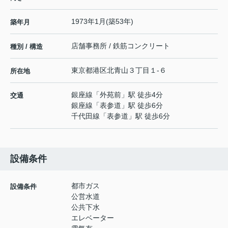
1973年1月(築53年)
築年月
店舗事務所 / 鉄筋コンクリート
種別 / 構造
東京都
港区
北青山
３丁目１-６
所在地
銀座線
「
外苑前
」駅 徒歩4分
交通
銀座線
「
表参道
」駅 徒歩6分
千代田線
「
表参道
」駅 徒歩6分
設備条件
都市ガス
設備条件
公営水道
公共下水
エレベーター