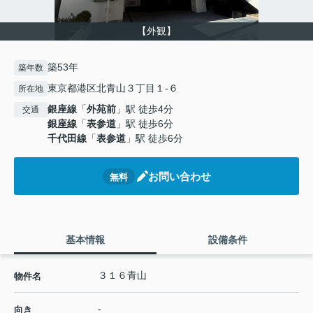
【外観】
築53年
築年数
東京都港区北青山３丁目１-６
所在地
銀座線
「
外苑前
」駅 徒歩4分
交通
銀座線
「
表参道
」駅 徒歩6分
千代田線
「
表参道
」駅 徒歩6分
お問い合わせ
無料
基本情報
設備条件
３１６青山
物件名
-
向き