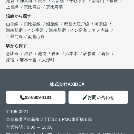
池袋
神宮前
渋谷
西新宿
千駄ヶ谷
南青山
銀座
上目黒
恵比寿西
恵比寿南
沿線から探す
山手線
日比谷線
銀座線
都営大江戸線
埼京線
湘南新宿ライン宇須
湘南新宿ライン高海
丸ノ内線
半蔵門線
副都心線
駅から探す
恵比寿
渋谷
池袋
神田
六本木
表参道
新宿
原宿
麻布十番
人形町
株式会社AXIDEA
03-6809-1101
お問い合わせ
〒105-0021
東京都港区東新橋２丁目12-1 PMO東新橋６階
営業時間：
9:00 ～ 18:00