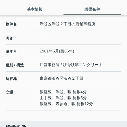
基本情報
設備条件
渋谷区渋谷２丁目の店舗事務所
物件名
-
向き
1961年6月(築65年)
築年月
店舗事務所 / 鉄骨鉄筋コンクリート
種別 / 構造
東京都
渋谷区
渋谷
２丁目
所在地
銀座線
「
渋谷
」駅 徒歩4分
交通
山手線
「
渋谷
」駅 徒歩5分
銀座線
「
表参道
」駅 徒歩12分