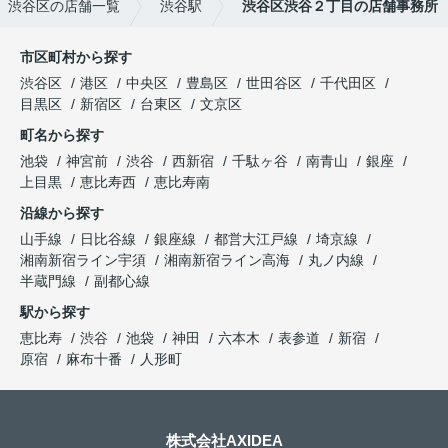
渋谷区の店舗一覧
渋谷駅
渋谷区渋谷２丁目の店舗事務所
市区町村から探す
渋谷区
港区
中央区
豊島区
世田谷区
千代田区
目黒区
新宿区
台東区
文京区
町名から探す
池袋
神宮前
渋谷
西新宿
千駄ヶ谷
南青山
銀座
上目黒
恵比寿西
恵比寿南
沿線から探す
山手線
日比谷線
銀座線
都営大江戸線
埼京線
湘南新宿ライン宇須
湘南新宿ライン高海
丸ノ内線
半蔵門線
副都心線
駅から探す
恵比寿
渋谷
池袋
神田
六本木
表参道
新宿
原宿
麻布十番
人形町
株式会社AXIDEA