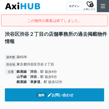
0
ログイン
お気に入り
この物件の募集は終了しました。
渋谷区渋谷２丁目の店舗事務所の過去掲載物件
情報
築65年
築年数
東京都渋谷区渋谷２丁目
所在地
銀座線
「
渋谷
」駅 徒歩4分
交通
山手線
「
渋谷
」駅 徒歩5分
銀座線
「
表参道
」駅 徒歩12分
お問い合わせ
無料