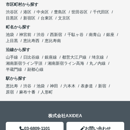
市区町村から探す
渋谷区
港区
中央区
豊島区
世田谷区
千代田区
目黒区
新宿区
台東区
文京区
町名から探す
池袋
神宮前
渋谷
西新宿
千駄ヶ谷
南青山
銀座
上目黒
恵比寿西
恵比寿南
沿線から探す
山手線
日比谷線
銀座線
都営大江戸線
埼京線
湘南新宿ライン宇須
湘南新宿ライン高海
丸ノ内線
半蔵門線
副都心線
駅から探す
恵比寿
渋谷
池袋
神田
六本木
表参道
新宿
原宿
麻布十番
人形町
株式会社AXIDEA
03-6809-1101
お問い合わせ