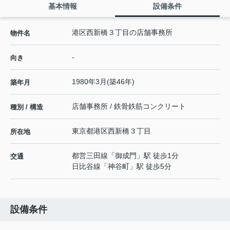
基本情報
設備条件
港区西新橋３丁目の店舗事務所
物件名
-
向き
1980年3月(築46年)
築年月
店舗事務所 / 鉄骨鉄筋コンクリート
種別 / 構造
東京都
港区
西新橋
３丁目
所在地
都営三田線
「
御成門
」駅 徒歩1分
交通
日比谷線
「
神谷町
」駅 徒歩5分
設備条件