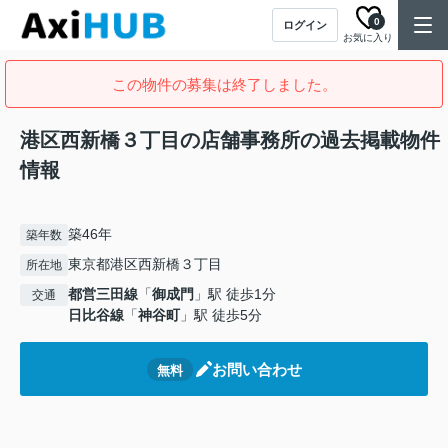
0
ログイン
お気に入り
この物件の募集は終了しました。
港区西新橋３丁目の店舗事務所の過去掲載物件
情報
築46年
築年数
東京都港区西新橋３丁目
所在地
都営三田線
「
御成門
」駅 徒歩1分
交通
日比谷線
「
神谷町
」駅 徒歩5分
お問い合わせ
無料