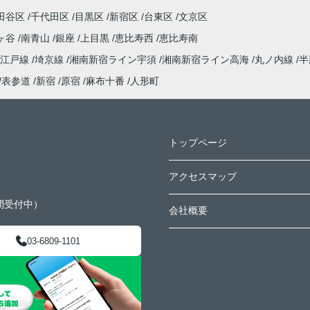
田谷区
千代田区
目黒区
新宿区
台東区
文京区
ヶ谷
南青山
銀座
上目黒
恵比寿西
恵比寿南
大江戸線
埼京線
湘南新宿ライン宇須
湘南新宿ライン高海
丸ノ内線
半
表参道
新宿
原宿
麻布十番
人形町
トップページ
アクセスマップ
間受付中）
会社概要
03-6809-1101