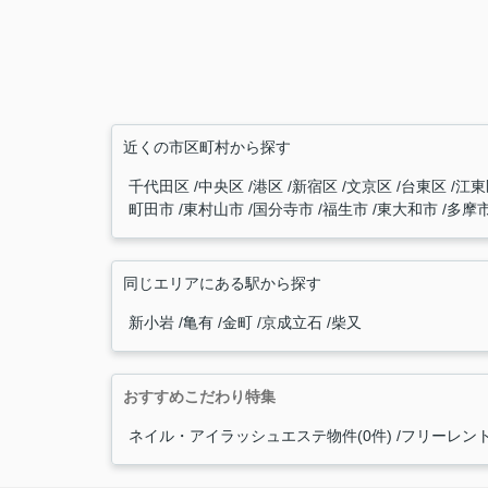
近くの市区町村から探す
千代田区
中央区
港区
新宿区
文京区
台東区
江
町田市
東村山市
国分寺市
福生市
東大和市
多摩
同じエリアにある駅から探す
新小岩
亀有
金町
京成立石
柴又
おすすめこだわり特集
ネイル・アイラッシュエステ物件(0件)
フリーレント