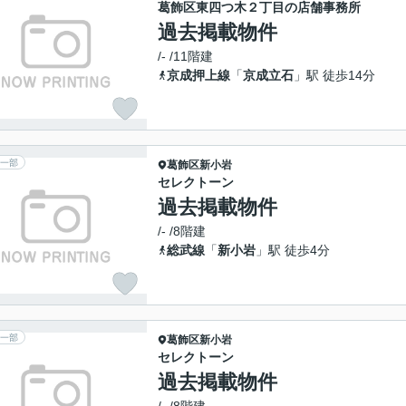
葛飾区東四つ木２丁目の店舗事務所
過去掲載物件
/- /11階建
京成押上線
「
京成立石
」駅 徒歩14分
一部
葛飾区
新小岩
セレクトーン
過去掲載物件
/- /8階建
総武線
「
新小岩
」駅 徒歩4分
一部
葛飾区
新小岩
セレクトーン
過去掲載物件