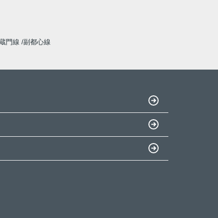
蔵門線
副都心線