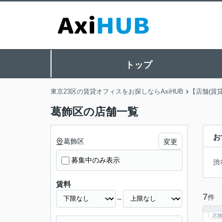
トップ
東京23区の賃貸オフィスをお探しならAxiHUB
【店舗(賃
葛飾区の店舗一覧
お
葛飾区
変更
募集中のみ表示
渋
賃料
7
件
～
店舗