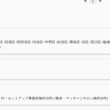
1
東区
目黒区
世田谷区
渋谷区
中野区
杉並区
豊島区
北区
荒川区
板
市
付！セットアップ事務所物件(0件)
整体・マッサージサロン物件(0件)