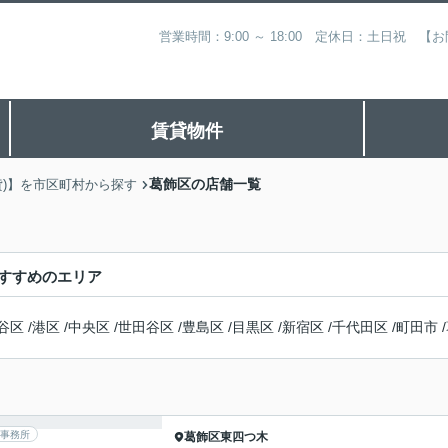
営業時間：9:00 ～ 18:00 定休日：土日祝
賃貸物件
葛飾区の店舗一覧
貸)】を市区町村から探す
すすめのエリア
谷区
/
港区
/
中央区
/
世田谷区
/
豊島区
/
目黒区
/
新宿区
/
千代田区
/
町田市
/
事務所
葛飾区
東四つ木