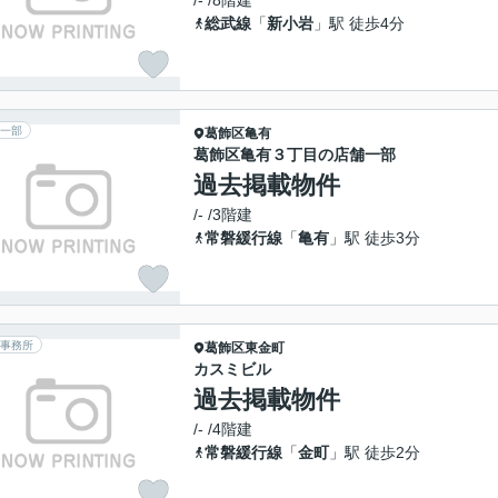
/- /8階建
総武線
「
新小岩
」駅 徒歩4分
一部
葛飾区
亀有
葛飾区亀有３丁目の店舗一部
過去掲載物件
/- /3階建
常磐緩行線
「
亀有
」駅 徒歩3分
事務所
葛飾区
東金町
カスミビル
過去掲載物件
/- /4階建
常磐緩行線
「
金町
」駅 徒歩2分