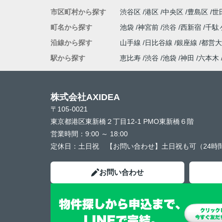
市区町村から探す
渋谷区
港区
中央区
豊島区
世
町名から探す
池袋
神宮前
渋谷
西新宿
千駄
沿線から探す
山手線
日比谷線
銀座線
都営
駅から探す
恵比寿
渋谷
池袋
神田
六本木
株式会社AXIDEA
〒105-0021
東京都港区東新橋２丁目12-1 PMO東新橋６階
営業時間：
9:00 ～ 18:00
定休日：
土日祝 【お問い合わせ】土日祝も可（24時
お問い合わせ