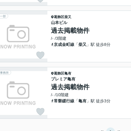
一部
葛飾区
柴又
山本ビル
過去掲載物件
/- /3階建
京成金町線
「
柴又
」駅 徒歩8分
事務所
葛飾区
亀有
プレミア亀有
過去掲載物件
/- /10階建
常磐緩行線
「
亀有
」駅 徒歩3分