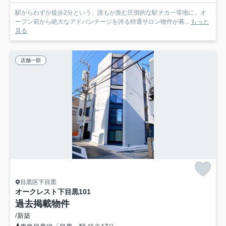
駅からわずか徒歩2分という、誰もが羨む圧倒的な駅チカ一等地に、オ
ープン前から絶大なアドバンテージを誇る特選サロン物件が募...
もっと
見る
店舗一部
目黒区下目黒
オークレスト下目黒
101
過去掲載物件
/新築