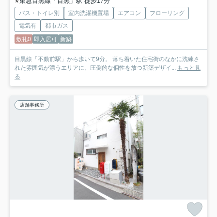
東急目黒線「目黒」駅 徒歩17分
バス・トイレ別
室内洗濯機置場
エアコン
フローリング
電気有
都市ガス
敷礼0
即入居可
新築
目黒線「不動前駅」から歩いて9分。 落ち着いた住宅街のなかに洗練さ
れた雰囲気が漂うエリアに、圧倒的な個性を放つ新築デザイ...
もっと見
る
店舗事務所