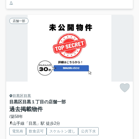
る
店舗一部
目黒区目黒
目黒区目黒１丁目の店舗一部
過去掲載物件
/築58年
山手線「目黒」駅 徒歩2分
電気有
飲食店可
スケルトン渡し
公共下水