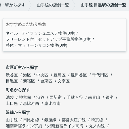
線・駅から探す
山手線の店舗一覧
山手線 目黒駅の店舗一覧
おすすめこだわり特集
ネイル・アイラッシュエステ物件(0件)
フリーレント付！セットアップ事務所物件(0件)
整体・マッサージサロン物件(0件)
市区町村から探す
渋谷区
港区
中央区
豊島区
世田谷区
千代田区
目黒区
新宿区
台東区
文京区
町名から探す
池袋
神宮前
渋谷
西新宿
千駄ヶ谷
南青山
銀座
上目黒
恵比寿西
恵比寿南
沿線から探す
山手線
日比谷線
銀座線
都営大江戸線
埼京線
湘南新宿ライン宇須
湘南新宿ライン高海
丸ノ内線