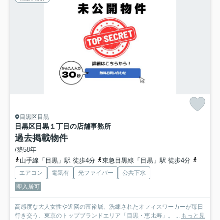
目黒区目黒
目黒区目黒１丁目の店舗事務所
過去掲載物件
/築58年
山手線「目黒」駅 徒歩4分
東急目黒線「目黒」駅 徒歩4分
南北線
エアコン
電気有
光ファイバー
公共下水
即入居可
高感度な大人女性や近隣の富裕層、洗練されたオフィスワーカーが毎日
行き交う、東京のトップブランドエリア「目黒・恵比寿」。 ...
もっと見