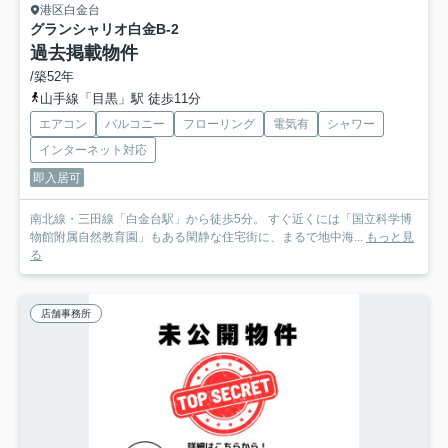
港区白金台
グランシャリオ白金
B-2
過去掲載物件
/築52年
山手線「目黒」駅 徒歩11分
エアコン
バルコニー
フローリング
電気有
シャワー
インターネット対応
即入居可
南北線・三田線「白金台駅」から徒歩5分。 すぐ近くには「国立科学博
物館附属自然教育園」もある閑静な住宅街に、まるで地中海...
もっと見
る
店舗事務所