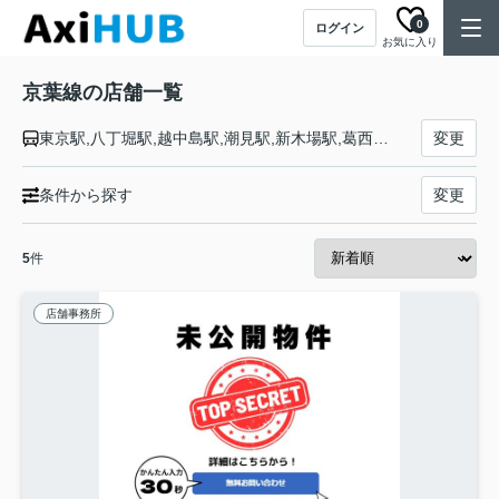
0
ログイン
お気に入り
京葉線の店舗一覧
東京駅,八丁堀駅,越中島駅,潮見駅,新木場駅,葛西臨海公園駅,舞浜駅,新浦安駅,市川塩浜駅,二俣新町駅,西船橋駅,南船橋駅,新習志野駅,幕張豊砂駅,海浜幕張駅,検見川浜駅,稲毛海岸駅,千葉みなと駅,蘇我駅
変更
条件から探す
変更
5
件
店舗事務所