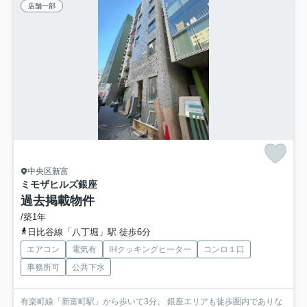
店舗一部
中央区新富
ミモザヒルズ銀座
過去掲載物件
/築1年
日比谷線「八丁堀」駅 徒歩6分
エアコン
電気有
IHクッキングヒーター
コンロ１口
事務所可
公共下水
有楽町線「新富町駅」から歩いて3分。 銀座エリアも徒歩圏内でありな