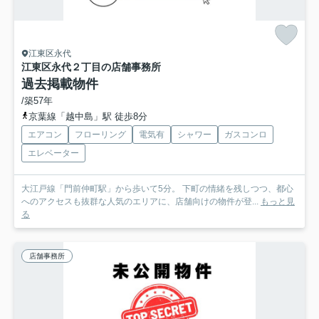
江東区永代
江東区永代２丁目の店舗事務所
過去掲載物件
/築57年
京葉線「越中島」駅 徒歩8分
エアコン
フローリング
電気有
シャワー
ガスコンロ
エレベーター
大江戸線「門前仲町駅」から歩いて5分。 下町の情緒を残しつつ、都心
へのアクセスも抜群な人気のエリアに、店舗向けの物件が登...
もっと見
る
店舗事務所