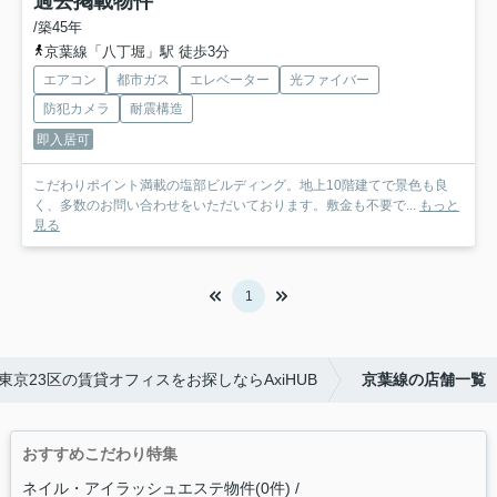
過去掲載物件
/築45年
京葉線「八丁堀」駅 徒歩3分
エアコン
都市ガス
エレベーター
光ファイバー
防犯カメラ
耐震構造
即入居可
こだわりポイント満載の塩部ビルディング。地上10階建てで景色も良
く、多数のお問い合わせをいただいております。敷金も不要で...
もっと
見る
1
東京23区の賃貸オフィスをお探しならAxiHUB
京葉線の店舗一覧
おすすめこだわり特集
ネイル・アイラッシュエステ物件(0件)