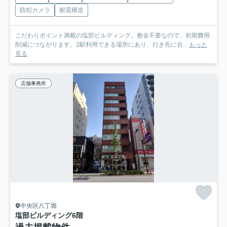
防犯カメラ
耐震構造
こだわりポイント満載の塩部ビルディング。敷金不要なので、初期費用
削減につながります。2駅利用できる場所にあり、行き先に合...
もっと
見る
店舗事務所
中央区八丁堀
塩部ビルディング
6階