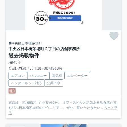
中央区日本橋茅場町
中央区日本橋茅場町２丁目の店舗事務所
過去掲載物件
/築43年
日比谷線「八丁堀」駅 徒歩8分
エアコン
バルコニー
電気有
エレベーター
インターネット対応
公共下水
礼0
東西線「茅場町駅」から徒歩2分。 オフィスビルと活気ある飲食店が立
ち並ぶ日本橋茅場町の中心エリアに、ぜひご覧いただきたい...
もっと見
る