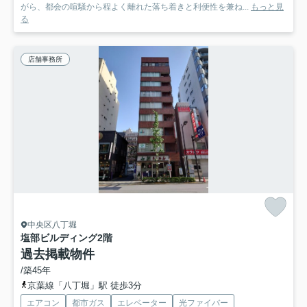
がら、都会の喧騒から程よく離れた落ち着きと利便性を兼ね...
もっと見
る
店舗事務所
中央区八丁堀
塩部ビルディング
2階
過去掲載物件
/築45年
京葉線「八丁堀」駅 徒歩3分
エアコン
都市ガス
エレベーター
光ファイバー