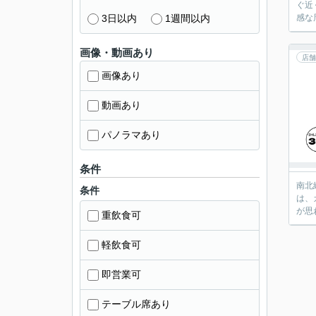
ぐ近くと
3日以内
1週間以内
感な
画像・動画あり
店舗
画像あり
動画あり
パノラマあり
条件
南北
条件
は、
重飲食可
軽飲食可
即営業可
テーブル席あり