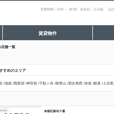
営業時間：9:00 ～ 18:00 定休日：土日祝
賃貸物件
の店舗一覧
すすめのエリア
谷
/
池袋
/
西新宿
/
神宮前
/
千駄ヶ谷
/
南青山
/
恵比寿西
/
赤坂
/
銀座
/
上目黒
事務所
港区
麻布十番