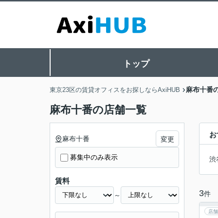
トップ
麻布十番
東京23区の賃貸オフィスをお探しならAxiHUB
麻布十番の店舗一覧
お
麻布十番
変更
募集中のみ表示
渋
賃料
3
件
～
店舗