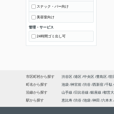
スナック・バー向け
美容室向け
管理・サービス
24時間ゴミ出し可
市区町村から探す
渋谷区
港区
中央区
豊島区
世
町名から探す
池袋
神宮前
渋谷
西新宿
千駄
沿線から探す
山手線
日比谷線
銀座線
都営
駅から探す
恵比寿
渋谷
池袋
神田
六本木