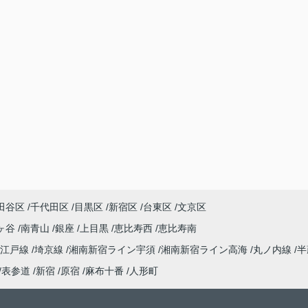
田谷区
千代田区
目黒区
新宿区
台東区
文京区
ヶ谷
南青山
銀座
上目黒
恵比寿西
恵比寿南
大江戸線
埼京線
湘南新宿ライン宇須
湘南新宿ライン高海
丸ノ内線
半
表参道
新宿
原宿
麻布十番
人形町