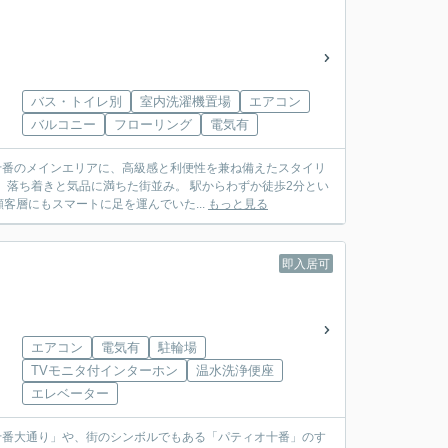
バス・トイレ別
室内洗濯機置場
エアコン
バルコニー
フローリング
電気有
十番のメインエリアに、高級感と利便性を兼ね備えたスタイリ
層にもスマートに足を運んでいた...
もっと見る
即入居可
エアコン
電気有
駐輪場
TVモニタ付インターホン
温水洗浄便座
エレベーター
十番大通り」や、街のシンボルでもある「パティオ十番」のす