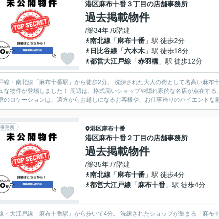
港区麻布十番３丁目の店舗事務所
過去掲載物件
/築34年 /6階建
南北線
「
麻布十番
」駅 徒歩2分
日比谷線
「
六本木
」駅 徒歩18分
都営大江戸線
「
赤羽橋
」駅 徒歩12分
戸線・南北線「麻布十番駅」から徒歩2分。 洗練された大人の街として名高い麻布
した！ 周辺は、格式高いショップや隠れ家的な名店が点在する、落ち着きと気品に満ちた街並み。 駅からわずか徒歩2分とい
群のロケーションは、遠方からお越しになるお客様や、お仕事帰りのハイエンドな顧客
事務所
港区
麻布十番
港区麻布十番２丁目の店舗事務所
過去掲載物件
/築35年 /7階建
南北線
「
麻布十番
」駅 徒歩4分
都営大江戸線
「
麻布十番
」駅 徒歩4分
線・大江戸線「麻布十番駅」から歩いて4分。 洗練されたショップが集まる「麻布