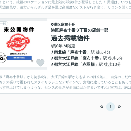
いう、抜群のロケーションに最上階の7階物件が登場しました！ 周辺は、いつもたくさんの人々で賑わう麻布十番のど真ん中。 トレンドに敏
周辺住民や、遠方からわざわざ足を運ぶ高感度なゲストが行き交う、サロンを開くには
一部
港区
麻布十番
港区麻布十番３丁目の店舗一部
過去掲載物件
/築6年 /4階建
南北線
「
麻布十番
」駅 徒歩4分
都営大江戸線
「
麻布十番
」駅 徒歩5分
都営大江戸線
「
赤羽橋
」駅 徒歩13分
線「麻布十番駅」から徒歩4分。 大江戸線の駅からもすぐの好立地に、自分のこだわり
ガラス張りで覆われたスタイリッシュなデザインで、角地に建っていることもあって
が思わず見上げてしまうような、センスの
1