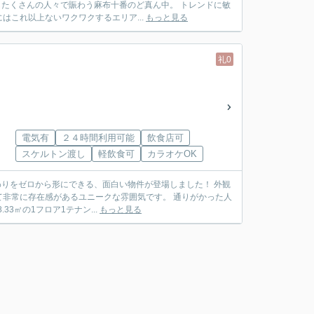
これ以上ないワクワクするエリア...
もっと見る
礼0
電気有
２４時間利用可能
飲食店可
スケルトン渡し
軽飲食可
カラオケOK
をゼロから形にできる、面白い物件が登場しました！ 外観
非常に存在感があるユニークな雰囲気です。 通りがかった人
良さが全面に出た佇まいですね♪ 室内は、約18.33㎡の1フロア1テナン...
もっと見る