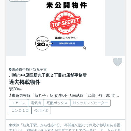
川崎市中原区新丸子東
川崎市中原区新丸子東２丁目の店舗事務所
過去掲載物件
/築30年
東急東横線「新丸子」駅 徒歩6分
南武線「武蔵小杉」駅 徒歩9分
エアコン
電気有
宅配ボックス
IHクッキングヒーター
コンロ１口
公共下水
東横線「新丸子駅」から徒歩6分。 再開発で賑わう武蔵小杉駅も徒歩圏
内という、利便性と落ち着きが共存するエリアの一角に、と...
もっと見