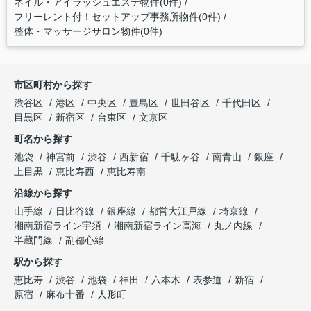
ネイル・アイラッシュエステ物件(0件)
フリーレント付！セットアップ事務所物件(0件)
整体・マッサージサロン物件(0件)
市区町村から探す
渋谷区
港区
中央区
豊島区
世田谷区
千代田区
目黒区
新宿区
台東区
文京区
町名から探す
池袋
神宮前
渋谷
西新宿
千駄ヶ谷
南青山
銀座
上目黒
恵比寿西
恵比寿南
沿線から探す
山手線
日比谷線
銀座線
都営大江戸線
埼京線
湘南新宿ライン宇須
湘南新宿ライン高海
丸ノ内線
半蔵門線
副都心線
駅から探す
恵比寿
渋谷
池袋
神田
六本木
表参道
新宿
原宿
麻布十番
人形町