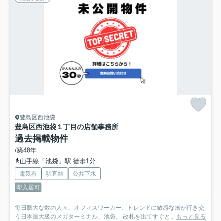
豊島区西池袋
豊島区西池袋１丁目の店舗事務所
過去掲載物件
/築48年
山手線「池袋」駅 徒歩1分
電気有
駅直結
公共下水
即入居可
毎日膨大な数の人々、オフィスワーカー、トレンドに敏感な層が行き交
う日本最大級のメガターミナル、池袋。 改札を出てすぐと...
もっと見る