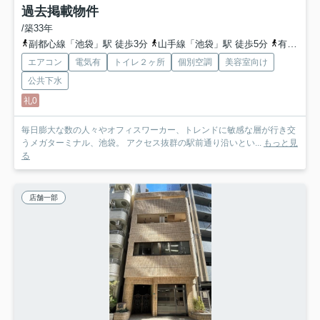
過去掲載物件
/築33年
副都心線「池袋」駅 徒歩3分
山手線「池袋」駅 徒歩5分
有楽町線「池袋」駅 徒歩5分
エアコン
電気有
トイレ２ヶ所
個別空調
美容室向け
公共下水
礼0
毎日膨大な数の人々やオフィスワーカー、トレンドに敏感な層が行き交
うメガターミナル、池袋。 アクセス抜群の駅前通り沿いとい...
もっと見
る
店舗一部