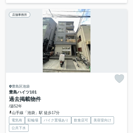
店舗事務所
豊島区池袋
豊島ハイツ
101
過去掲載物件
/築52年
山手線「池袋」駅 徒歩17分
電気有
駐輪場
バイク置場あり
飲食店可
美容室向け
公共下水