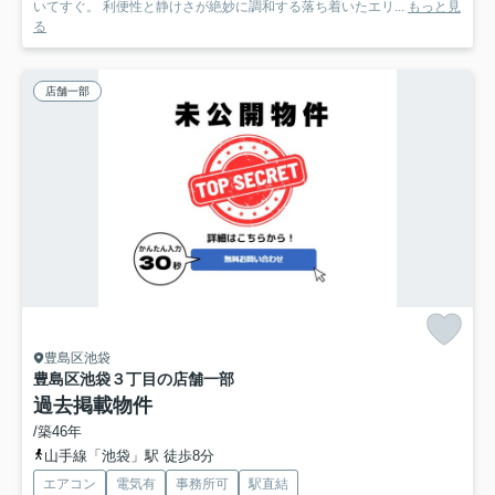
いてすぐ。 利便性と静けさが絶妙に調和する落ち着いたエリ...
もっと見
る
店舗一部
豊島区池袋
豊島区池袋３丁目の店舗一部
過去掲載物件
/築46年
山手線「池袋」駅 徒歩8分
エアコン
電気有
事務所可
駅直結