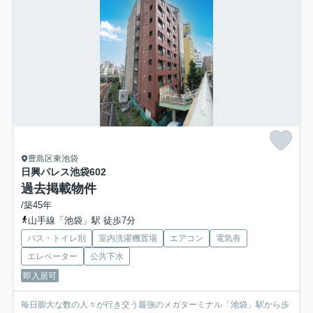
豊島区東池袋
日興パレス池袋
602
過去掲載物件
/築45年
山手線「池袋」駅 徒歩7分
バス・トイレ別
室内洗濯機置場
エアコン
電気有
エレベーター
公共下水
即入居可
毎日膨大な数の人々が行き交う最強のメガターミナル「池袋」駅から歩