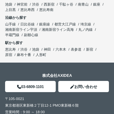
池袋
神宮前
渋谷
西新宿
千駄ヶ谷
南青山
銀座
上目黒
恵比寿西
恵比寿南
沿線から探す
山手線
日比谷線
銀座線
都営大江戸線
埼京線
湘南新宿ライン宇須
湘南新宿ライン高海
丸ノ内線
半蔵門線
副都心線
駅から探す
恵比寿
渋谷
池袋
神田
六本木
表参道
新宿
原宿
麻布十番
人形町
株式会社AXIDEA
03-6809-1101
お問い合わせ
〒105-0021
東京都港区東新橋２丁目12-1 PMO東新橋６階
営業時間：
9:00 ～ 18:00