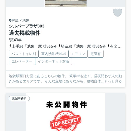
豊島区池袋
シルバープラザ
303
過去掲載物件
/築40年
山手線「池袋」駅 徒歩5分
埼京線「池袋」駅 徒歩5分
有楽町線「池袋」駅 徒歩5分
バス・トイレ別
室内洗濯機置場
エアコン
電気有
エレベーター
インターネット対応
池袋駅西口方面にあるこちらの物件。 繁華街も近く、昼夜問わず人の動
きがあるエリアです。 そんな立地にありながら、建物自体...
もっと見る
店舗事務所