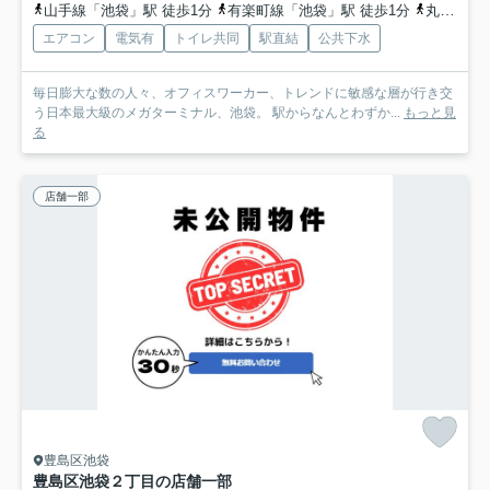
山手線「池袋」駅 徒歩1分
有楽町線「池袋」駅 徒歩1分
丸ノ内線「池袋」駅 徒歩1分
エアコン
電気有
トイレ共同
駅直結
公共下水
毎日膨大な数の人々、オフィスワーカー、トレンドに敏感な層が行き交
う日本最大級のメガターミナル、池袋。 駅からなんとわずか...
もっと見
る
店舗一部
豊島区池袋
豊島区池袋２丁目の店舗一部