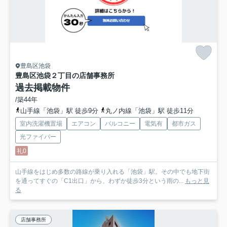
豊島区池袋
豊島区池袋２丁目の店舗事務所
過去掲載物件
/築44年
山手線「池袋」駅 徒歩9分
丸ノ内線「池袋」駅 徒歩11分
室内洗濯機置場
エアコン
バルコニー
電気有
都市ガス
光ファイバー
礼0
山手線をはじめ多数の路線が乗り入れる「池袋」駅。その中でも地下街
を通ってすぐの「C1出口」から、わずか徒歩3分という雨の...
もっと見
る
店舗事務所