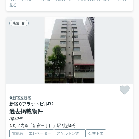
見る
店舗一部
新宿区新宿
新宿Ｑフラットビル
B2
過去掲載物件
/築52年
丸ノ内線「新宿三丁目」駅 徒歩5分
電気有
エレベーター
スケルトン渡し
公共下水