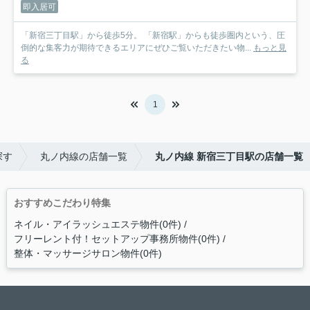
即入居可
「新宿三丁目駅」から徒歩5分。 「新宿駅」からも徒歩圏内という、圧
倒的な集客力が期待できるエリアにぜひご覧いただきたい物...
もっと見
る
1
探す
丸ノ内線の店舗一覧
丸ノ内線 新宿三丁目駅の店舗一覧
おすすめこだわり特集
ネイル・アイラッシュエステ物件(0件)
フリーレント付！セットアップ事務所物件(0件)
整体・マッサージサロン物件(0件)