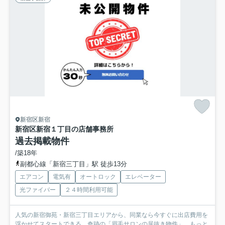
新宿区新宿
新宿区新宿１丁目の店舗事務所
過去掲載物件
/築18年
副都心線「新宿三丁目」駅 徒歩13分
エアコン
電気有
オートロック
エレベーター
光ファイバー
２４時間利用可能
人気の新宿御苑・新宿三丁目エリアから、同業なら今すぐに出店費用を
浮かせてスタートできる、奇跡の「眉毛サロンの居抜き物件」...
もっと