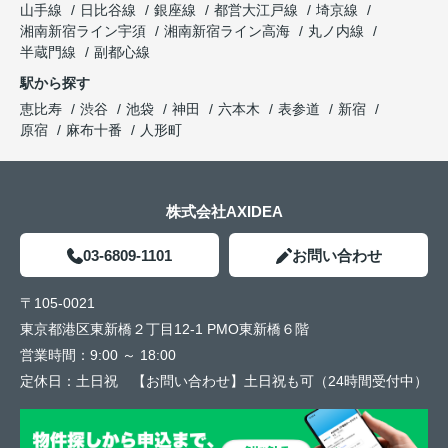
山手線
日比谷線
銀座線
都営大江戸線
埼京線
湘南新宿ライン宇須
湘南新宿ライン高海
丸ノ内線
半蔵門線
副都心線
駅から探す
恵比寿
渋谷
池袋
神田
六本木
表参道
新宿
原宿
麻布十番
人形町
株式会社AXIDEA
03-6809-1101
お問い合わせ
〒105-0021
東京都港区東新橋２丁目12-1 PMO東新橋６階
営業時間：
9:00 ～ 18:00
定休日：
土日祝 【お問い合わせ】土日祝も可（24時間受付中）