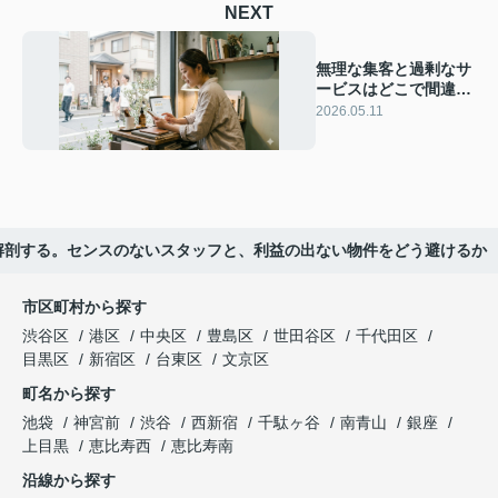
NEXT
無理な集客と過剰なサ
ービスはどこで間違え
たか。美容室独立と
2026.05.11
「ハコ」の損益分岐点
解剖する。センスのないスタッフと、利益の出ない物件をどう避けるか
市区町村から探す
渋谷区
港区
中央区
豊島区
世田谷区
千代田区
目黒区
新宿区
台東区
文京区
町名から探す
池袋
神宮前
渋谷
西新宿
千駄ヶ谷
南青山
銀座
上目黒
恵比寿西
恵比寿南
沿線から探す