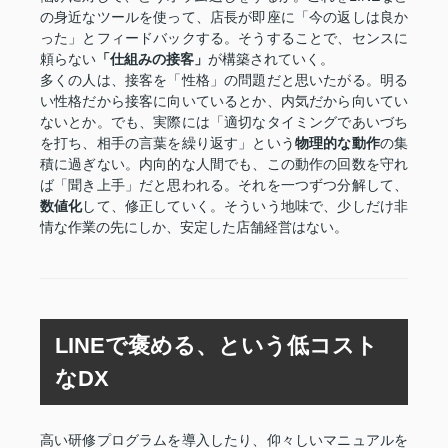
の身近なツールを使って、店長が即座に「今の返しは良か
った」とフィードバックする。そうすることで、センスに
頼らない
「仕組みの接客」
が構築されていく。
多くの人は、接客を「性格」の問題だと思いたがる。明る
い性格だから接客に向いているとか、内気だから向いてい
ないとか。でも、実際には「適切なタイミングであいづち
を打ち、相手の言葉を繰り返す」という
物理的な動作
の集
積に過ぎない。内向的な人間でも、この動作の回数を守れ
ば「聞き上手」だと思われる。それを一つずつ分解して、
数値化
して、修正していく。そういう地味で、少しだけ非
情な作業の先にしか、安定した店舗経営はない。
LINEで褒める、という低コスト
なDX
高い研修プログラムを導入したり、仰々しいマニュアルを