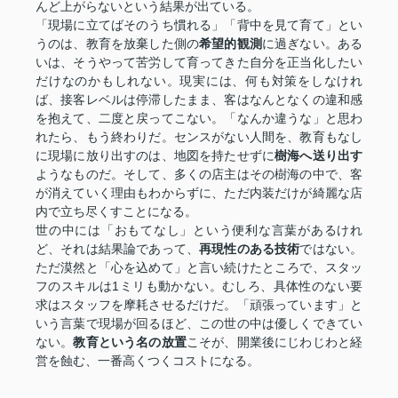
んど上がらないという結果が出ている。
「現場に立てばそのうち慣れる」「背中を見て育て」とい
うのは、教育を放棄した側の
希望的観測
に過ぎない。ある
いは、そうやって苦労して育ってきた自分を正当化したい
だけなのかもしれない。現実には、何も対策をしなけれ
ば、接客レベルは停滞したまま、客はなんとなくの違和感
を抱えて、二度と戻ってこない。「なんか違うな」と思わ
れたら、もう終わりだ。センスがない人間を、教育もなし
に現場に放り出すのは、地図を持たせずに
樹海へ送り出す
ようなものだ。そして、多くの店主はその樹海の中で、客
が消えていく理由もわからずに、ただ内装だけが綺麗な店
内で立ち尽くすことになる。
世の中には「おもてなし」という便利な言葉があるけれ
ど、それは結果論であって、
再現性のある技術
ではない。
ただ漠然と「心を込めて」と言い続けたところで、スタッ
フのスキルは1ミリも動かない。むしろ、具体性のない要
求はスタッフを摩耗させるだけだ。「頑張っています」と
いう言葉で現場が回るほど、この世の中は優しくできてい
ない。
教育という名の放置
こそが、開業後にじわじわと経
営を蝕む、一番高くつくコストになる。