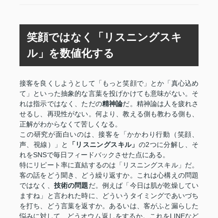
笑顔ではなく「リスニングスキ
ル」を数値化する
接客を良くしようとして「もっと笑顔で」とか「真心込め
て」といった抽象的な言葉を投げかけても意味がない。そ
れは指示ではなく、ただの
精神論
だ。精神論は人を疲れさ
せるし、再現性がない。何より、教える側も教わる側も、
正解がわからなくて苦しくなる。
この研究が面白いのは、接客を「かかわり行動（笑顔、
声、視線）」と
「リスニングスキル」
の2つに分解し、そ
れをSNSで毎日フィードバックさせた点にある。
特にリピート率に直結するのは「リスニングスキル」だ。
客の話をどう聞き、どう繰り返すか。これは心構えの問題
ではなく、
技術の問題
だ。例えば「今日は肌が乾燥してい
ますね」と言われた時に、どういうタイミングであいづち
を打ち、どう言葉を返すか。あるいは、客がふと漏らした
悩みに対して、どうオウム返しをするか。これをLINEなど