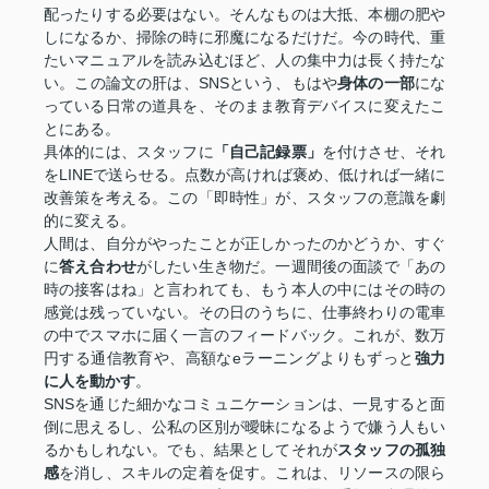
配ったりする必要はない。そんなものは大抵、本棚の肥や
しになるか、掃除の時に邪魔になるだけだ。今の時代、重
たいマニュアルを読み込むほど、人の集中力は長く持たな
い。この論文の肝は、SNSという、もはや
身体の一部
にな
っている日常の道具を、そのまま教育デバイスに変えたこ
とにある。
具体的には、スタッフに
「自己記録票」
を付けさせ、それ
をLINEで送らせる。点数が高ければ褒め、低ければ一緒に
改善策を考える。この「即時性」が、スタッフの意識を劇
的に変える。
人間は、自分がやったことが正しかったのかどうか、すぐ
に
答え合わせ
がしたい生き物だ。一週間後の面談で「あの
時の接客はね」と言われても、もう本人の中にはその時の
感覚は残っていない。その日のうちに、仕事終わりの電車
の中でスマホに届く一言のフィードバック。これが、数万
円する通信教育や、高額なeラーニングよりもずっと
強力
に人を動かす
。
SNSを通じた細かなコミュニケーションは、一見すると面
倒に思えるし、公私の区別が曖昧になるようで嫌う人もい
るかもしれない。でも、結果としてそれが
スタッフの孤独
感
を消し、スキルの定着を促す。これは、リソースの限ら