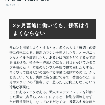
2026.05.11
2ヶ月普通に働いても、接客はう
まくならない
サロンを開業しようとするとき、多くの人は
「技術」の習
得
に必死になる。最新のマシンを導入したり、オーガニッ
クなオイルを厳選したり、あるいは内装をどうするかで頭
を悩ませる。椅子を一脚選ぶのにも、何日もかけてカタロ
グを眺めたり、壁紙のサンプルを指で撫で回したりする。
そうやって自分だけの城を作る準備に没頭するのは、きっ
と楽しい。でも、実際に店を開けてみて一番困るのは、自
分やスタッフの「接客」が、思ったほど向上しないという
冷酷な事実
だ。
ここにあるデータがある。新人エステティシャンを対象に
した調査（吉田ら, 2022）によると、特別な訓練をせず、
ただ日常業務をこなしているだけでは、
接客スキル
はほと