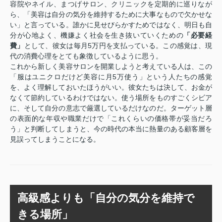
容院やネイル、まつげサロン、クリニックを定期的に巡りなが
ら、「美容は自分の気分を維持するために大事なもので欠かせな
い」と言っている。誰かに見せびらかすためではなく、明日も自
分が心地よく、機嫌よく社会を生き抜いていくための
「必要経
費」
として、彼女は毎月5万円を支払っている。この感覚は、現
代の消費心理をとても象徴しているように思う。
これから新しく美容サロンを開業しようと考えている人は、この
「服はユニクロだけど美容に月5万使う」という人たちの感覚
を、よく理解しておいたほうがいい。彼女たちは決して、お金が
なくて節約しているわけではない。使う場所をものすごくシビア
に、そして自分の意志で厳選しているだけなのだ。ターゲット層
の表面的な年収や職業だけで「これくらいの価格帯が妥当だろ
う」と判断してしまうと、今の時代の本当に熱量のある顧客層を
見誤ってしまうことになる。
高級感よりも「自分の気分を維持で
きる場所」