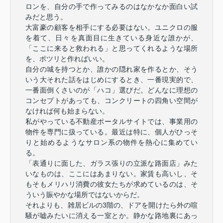
ロンを、自分の手で作ってみるのはなかなか面白い試
みだと思う。
大富豪の顧客を相手にする必要はない。ユニクロの服
を着て、日々を真面目に生きている身近な誰かが、
「ここに来ると救われる」と思ってくれるような場所
を、ポツリと作ればいい。
自分の城を持つとか、誰かの隠れ家を作るとか、そう
いう大それた話をはじめにするとき、一番現実的で、
一番面倒くさいのが「ハコ」選びだ。どんなに理想の
コンセプトがあっても、コンクリートの四角い空間が
なければ何も始まらない。
私がやっている不動産ポータルサイトでは、事業用の
物件を専門に扱っている。最近は特に、個人がひっそ
りと始めるようなサロン系の物件を熱心に集めてい
る。
「表通りに面した、ガラス張りの立派な路面店」みた
いなものは、ここにはあまりない。家賃も高いし、そ
もそもメリハリ消費の彼女たちが求めているのは、そ
ういう賑やかな場所ではないからだ。
それよりも、雑居ビルの3階の、ドアを開けたら外の喧
騒が嘘みたいに消える一室とか。静かな路地裏にあっ