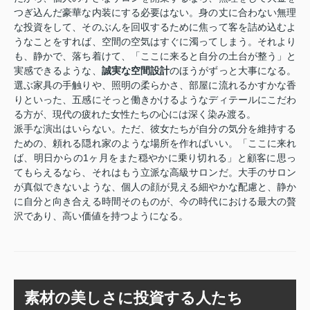
つぎ込んだ豪華な内装にする必要はない。身の丈に合わない無理
な投資をして、そのぶんを回収するために焦って客を詰め込むよ
うなことをすれば、空間の空気はすぐに濁ってしまう。それより
も、静かで、落ち着けて、「ここに来ると自分の土台が整う」と
実感できるような、
誠実な空間設計
のほうがずっと大事になる。
選ぶ家具の手触りや、照明の柔らかさ、部屋に流れるかすかな香
りといった、五感にそっと働きかけるようなディテールにこだわ
る方が、現代の疲れた女性たちの心には深く染み渡る。
派手な演出はいらない。ただ、彼女たちが自分の気分を維持する
ための、頼れる隠れ家のような場所を作ればいい。「ここに来れ
ば、明日からの1ヶ月をまた穏やかに乗り切れる」と顧客に思っ
てもらえるなら、それはもう立派な高級サロンだ。大手のサロン
が真似できないような、個人の顔が見える細やかな配慮と、静か
に自分と向き合える時間そのものが、今の時代における最大の贅
沢であり、高い価値を持つようになる。
素材の美しさに投資する人たち