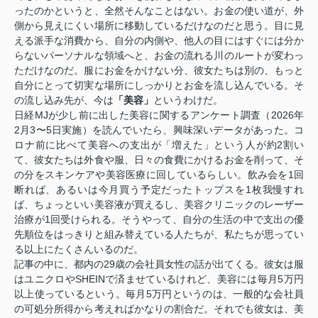
ったのかというと、全然そんなことはない。お金の使い道が、外
側から見えにくい場所に移動しているだけなのだと思う。目に見
える派手な消費から、自分の内側や、他人の目にはすぐには分か
らないパーソナルな領域へと、お金の流れる川のルートが変わっ
ただけなのだ。服にお金をかけない分、彼女たちは別の、もっと
自分にとって切実な場所にしっかりとお金を流し込んでいる。そ
の流し込み先が、今は
「美容」
というわけだ。
日経MJが少し前に出した美容に関するアンケート調査（2026年
2月3〜5日実施）を読んでいたら、興味深いデータがあった。コ
ロナ前に比べて美容への支出が「増えた」という人が約2割い
て、彼女たちは外食や服、日々の食費にかけるお金を削って、そ
の分をスキンケアや美容医療に回しているらしい。飲み会を1回
断れば、あるいは今月買う予定だったトップスを1枚我慢すれ
ば、ちょっといい美容液が買えるし、美容クリニックのレーザー
治療が1回受けられる。そうやって、自分の生活の中で支出の優
先順位をはっきりと組み替えている人たちが、私たちが思ってい
る以上にたくさんいるのだ。
記事の中に、都内の29歳の会社員女性の話が出てくる。彼女は服
はユニクロやSHEINで済ませているけれど、美容には毎月5万円
以上使っているという。毎月5万円というのは、一般的な会社員
の可処分所得から考えればかなりの割合だ。それでも彼女は、美