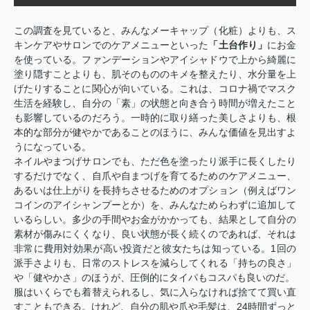
この調査を見ていると、みんなメーキャップ（化粧）よりも、ス
キンケアやサロンでのケアメニューといった
「土台作り」
にお金
を使っている。ファンデーションやアイシャドウで上から綺麗に
塗り隠すことよりも、肌そのもののキメを整えたり、水分量を上
げたりすることに関心が向いている。これは、コロナ禍でマスク
生活を経験し、自分の「素」の状態と向き合う時間が増えたこと
も影響しているのだろう。一時的に取り繕った美しさよりも、根
本的な部分が健やかであることのほうに、みんな価値を見出すよ
うになっている。
ネイルやまつげサロンでも、ただ色を塗ったり派手に長くしたり
するだけでなく、自爪や自まつげを育てるためのケアメニュー、
あるいは仕上がりを長持ちさせるためのオプション（例えばワン
コインのアイシャンプーとか）を、みんなためらわずに追加して
いるらしい。多少の手間やお金がかかっても、結果として自分の
素材が傷みにくくなり、良い状態が長く続くのであれば、それは
非常に費用対効果が高い投資だと彼女たちは知っている。1回の
派手さよりも、日常のストレスを減らしてくれる「持ちの良さ」
や「健やかさ」のほうが、圧倒的にタイパもコスパも良いのだ。
服はいくらでも着替えられるし、気に入らなければ捨てて買い直
すこともできる。けれど、自分の肌や爪や毛髪は、24時間ずっと