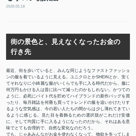
2026.05.18
街の景色と、見えなくなったお金の
行き先
最近、街を歩いていると、みんな同じようなファストファッショ
ンの服を着ているように見える。ユニクロとかSHEINとか、安く
てそれなりに小綺麗な服がいくらでも手に入る時代だから、服に
何万円もかける人は昔に比べて減ったのかもしれない。かつての
ように、必死にバイト代を貯めてハイブランドの新作バッグを買
ったり、毎月雑誌を何冊も買ってトレンドの服を追いかけたりす
るような空気感は、今の若い人たちの間からは少し薄れてきてい
るように感じる。見た目を着飾るための選択肢がこれだけ安価
に、そして均質に手に入るようになったのだから、それはある意
味でとても合理的で、自然な変化なのだろう。
でも、じゃあみんながお金を使わなくなって、物欲を失ってしま