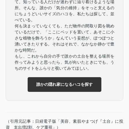
て、知っている人だけが迷わずに辿り着けるような場
所。そんな、誰かの「気分の維持」をそっと支えるの
にちょうどいいサイズのハコを、私たちは探して、並
べている。
何も決まっていなくても、ただ物件の間取り図を眺め
ているだけで、「ここにベッドを置いて、あそこに小
さな植物を飾ろうか」なんていう妄想が、ぽつぽつと
湧いてきたりする。それはそれで、なかなか静かで豊
かな時間だ。
もし、これから自分の手で誰かの土台を整える場所を
作ってみようと思ったら、気が向いたときにでも、う
ちのサイトをふらりと覗いてみてほしい。
誰かの隠れ家になるハコを探す
（引用元記事：日経電子版「美容、素肌やまつげ『土台』に投
資 支出増2割、ケア重視」）