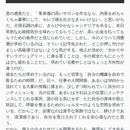
昔の感覚だと、「客単価の高いサロンを作るなら、内装をめちゃ
くちゃ豪華にして、セレブ感を出さなきゃいけない」と思いがち
だ。大理石調の床に、きらびやかなシャンデリアを吊るし、非日
常的なお姫様気分を味わってもらうことが、高いお金を払っても
らうための条件だと信じられていた。しかし、今のメリハリ消費
層が求めているのは、そういう記号化された、どこか押し付けが
ましい高級感ではないような気がする。他人が決めた「分かりや
すいラグジュアリー」に身を置くことは、今の彼女たちにとって
は少し疲れることだし、求めている癒やしとはちょっと方向性が
違うのだ。
彼女たちが求めているのは、もっと切実な「自分の機嫌を自分で
取るための時間」だ。日々、仕事や人間関係、あるいはSNSから
流れてくる大量の情報に揉まれ、少しずつ削られていく自分のコ
ンディションを、元の位置、あるいはそれ以上の位置にメンテナ
ンスしてくれる場所。誰の目も気にせず、ただ自分の身体や肌と
対話して、呼吸を整えるためのシェルターのような空間を求めて
いる。だからこそ、必要なのは派手な装飾ではなく、静けさであ
り、清潔感であり、自分を受け入れてくれる安心感なのだと思
う。
だから、個人の小さなサロンを開業するなら、無理をして大金を