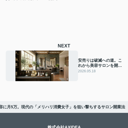
NEXT
安売りは破滅への道。こ
れから美容サロンを開業
する人が知るべき「正し
2026.05.18
いメニュー価格」の話
容に月5万。現代の「メリハリ消費女子」を狙い撃ちするサロン開業法
株式会社AXIDEA