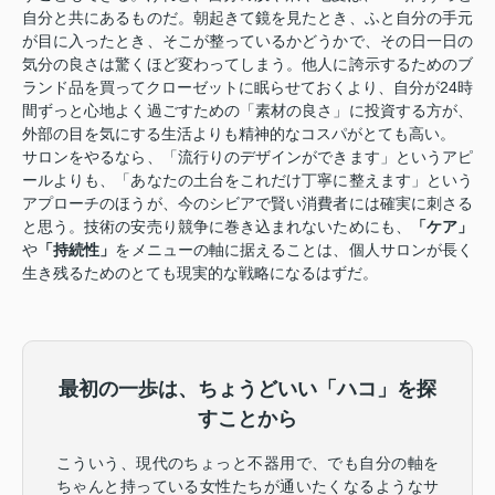
自分と共にあるものだ。朝起きて鏡を見たとき、ふと自分の手元
が目に入ったとき、そこが整っているかどうかで、その日一日の
気分の良さは驚くほど変わってしまう。他人に誇示するためのブ
ランド品を買ってクローゼットに眠らせておくより、自分が24時
間ずっと心地よく過ごすための「素材の良さ」に投資する方が、
外部の目を気にする生活よりも精神的なコスパがとても高い。
サロンをやるなら、「流行りのデザインができます」というアピ
ールよりも、「あなたの土台をこれだけ丁寧に整えます」という
アプローチのほうが、今のシビアで賢い消費者には確実に刺さる
と思う。技術の安売り競争に巻き込まれないためにも、
「ケア」
や
「持続性」
をメニューの軸に据えることは、個人サロンが長く
生き残るためのとても現実的な戦略になるはずだ。
最初の一歩は、ちょうどいい「ハコ」を探
すことから
こういう、現代のちょっと不器用で、でも自分の軸を
ちゃんと持っている女性たちが通いたくなるようなサ